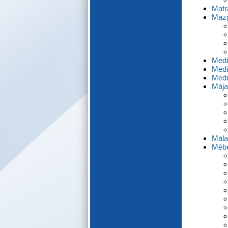
E-katalogs
Matr
Mazg
Medi
Medi
Med
Māja
Māla
Mēbe