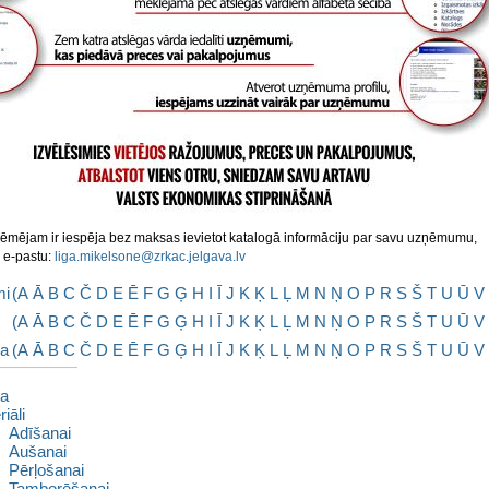
ēmējam ir iespēja bez maksas ievietot katalogā informāciju par savu uzņēmumu,
a e-pastu:
liga.mikelsone@zrkac.jelgava.lv
mi
(
A
Ā
B
C
Č
D
E
Ē
F
G
Ģ
H
I
Ī
J
K
Ķ
L
Ļ
M
N
Ņ
O
P
R
S
Š
T
U
Ū
V
(
A
Ā
B
C
Č
D
E
Ē
F
G
Ģ
H
I
Ī
J
K
Ķ
L
Ļ
M
N
Ņ
O
P
R
S
Š
T
U
Ū
V
ba
(
A
Ā
B
C
Č
D
E
Ē
F
G
Ģ
H
I
Ī
J
K
Ķ
L
Ļ
M
N
Ņ
O
P
R
S
Š
T
U
Ū
V
a
iāli
Adīšanai
Aušanai
Pērļošanai
Tamborēšanai