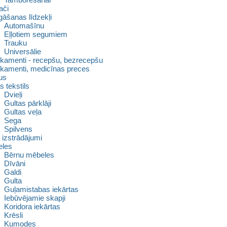
ači
āšanas līdzekļi
Automašīnu
Eļļotiem segumiem
Trauku
Universālie
kamenti - recepšu, bezrecepšu
kamenti, medicīnas preces
us
s tekstils
Dvieļi
Gultas pārklāji
Gultas veļa
Sega
Spilvens
 izstrādājumi
les
Bērnu mēbeles
Dīvāni
Galdi
Gulta
Guļamistabas iekārtas
Iebūvējamie skapji
Koridora iekārtas
Krēsli
Kumodes