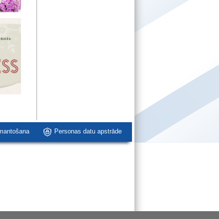
zmantošana
Personas datu apstrāde