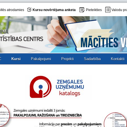
Mēs atrodamies
Kursu novērtējuma anketa
Pieteikties
Valodu pr
C
Kursi
Pakalpojumi
Projekti
Sadarbība
Kontakti