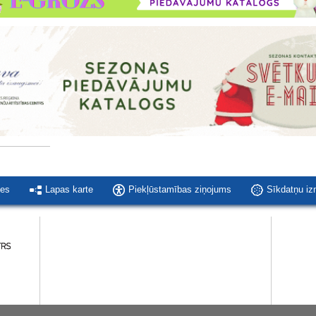
ies
Lapas karte
Piekļūstamības ziņojums
Sīkdatņu i