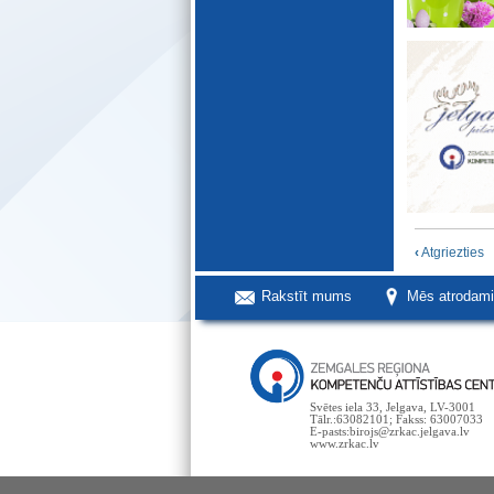
‹
Atgriezties
Rakstīt mums
Mēs atrodam
Svētes iela 33, Jelgava, LV-3001
Tālr.:63082101; Fakss: 63007033
E-pasts:birojs@zrkac.jelgava.lv
www.zrkac.lv