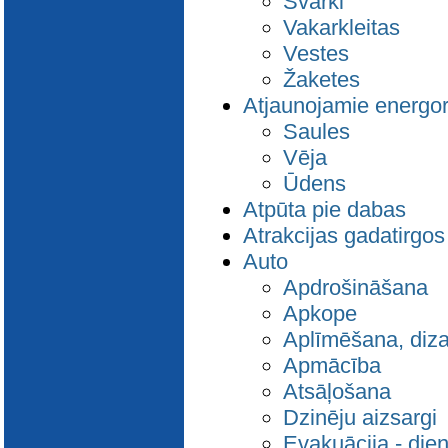
Svārki
Vakarkleitas
Vestes
Žaketes
Atjaunojamie energor
Saules
Vēja
Ūdens
Atpūta pie dabas
Atrakcijas gadatirgos
Auto
Apdrošināšana
Apkope
Aplīmēšana, diza
Apmācība
Atsāļošana
Dzinēju aizsargi
Evakuācija - die