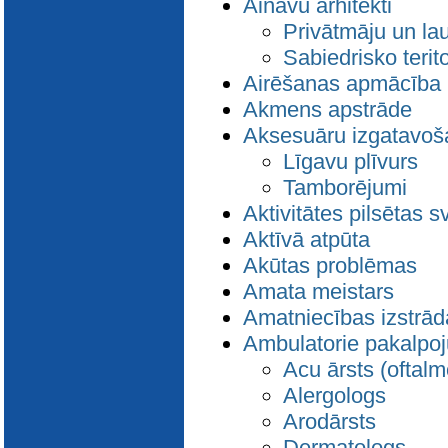
Ainavu arhitekti
E-katalogs
Privātmāju un lau
Sabiedrisko terito
Airēšanas apmācība
Akmens apstrāde
Aksesuāru izgatavoš
Līgavu plīvurs
Tamborējumi
Aktivitātes pilsētas s
Aktīvā atpūta
Akūtas problēmas
Amata meistars
Amatniecības izstrād
Ambulatorie pakalpo
Acu ārsts (oftalm
Alergologs
Arodārsts
Dermatologs