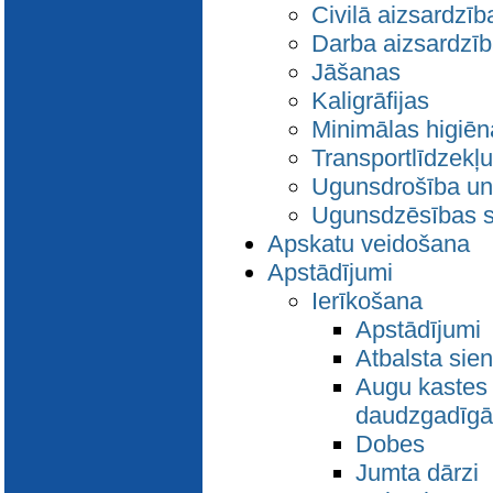
Civilā aizsardzīb
Darba aizsardzīb
Jāšanas
Kaligrāfijas
Minimālas higiē
Transportlīdzekļ
Ugunsdrošība un
Ugunsdzēsības si
Apskatu veidošana
Apstādījumi
Ierīkošana
Apstādījumi
Atbalsta sie
Augu kastes 
daudzgadīgā
Dobes
Jumta dārzi