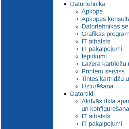
Datortehnika
Apkope
Apkopes konsultā
Datortehnikas se
Grafikas progra
IT atbalsts
IT pakalpojumi
Iepirkumi
Lāzera kārtridžu 
Printeru serviss
Tintes kārtridžu 
Uzturēšana
Datortīkli
Aktīvās tīkla apa
un konfigurēšan
IT atbalsts
IT pakalpojumi