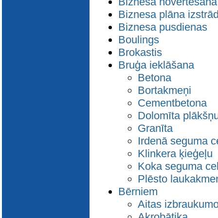
Biznesa novērtēšana
Biznesa plāna izstrā
Biznesa pusdienas
Boulings
Brokastis
Bruģa ieklāšana
Betona
Bortakmeņi
Cementbetona
Dolomīta plākšņu
Granīta
Irdenā seguma ce
Klinkera ķieģeļu
Koka seguma cel
Plēsto laukakme
Bērniem
Aitas izbraukum
Akrobātika