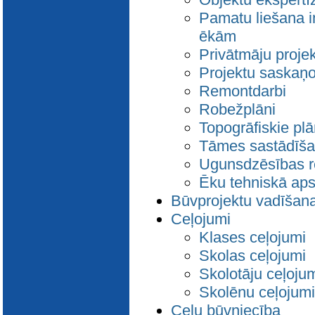
Pamatu liešana i
ēkām
Privātmāju projek
Projektu saskaņ
Remontdarbi
Robežplāni
Topogrāfiskie plā
Tāmes sastādīš
Ugunsdzēsības re
Ēku tehniskā ap
Būvprojektu vadīšan
Ceļojumi
Klases ceļojumi
Skolas ceļojumi
Skolotāju ceļoju
Skolēnu ceļojumi
Ceļu būvniecība