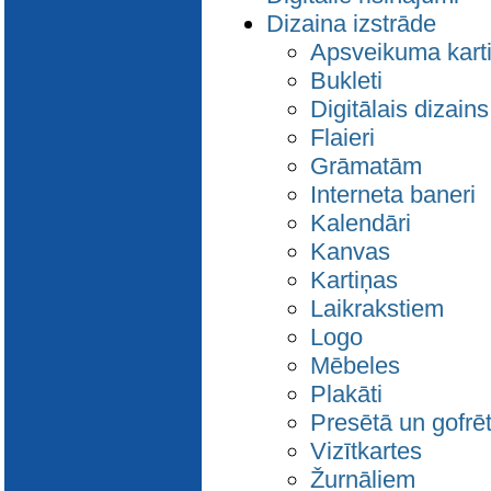
Dizaina izstrāde
Apsveikuma kart
Bukleti
Digitālais dizains
Flaieri
Grāmatām
Interneta baneri
Kalendāri
Kanvas
Kartiņas
Laikrakstiem
Logo
Mēbeles
Plakāti
Presētā un gofrē
Vizītkartes
Žurnāliem