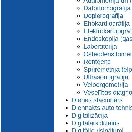
Audiometrija un 
Datortomogrāfija
Doplerogrāfija
Ehokardiogrāfija
Elektrokardiogrā
Endoskopija (gas
Laboratorija
Osteodensitometr
Rentgens
Sprirometrija (el
Ultrasonogrāfija
Veloergometrija
Veselības diagno
Dienas stacionārs
Diennakts auto tehni
Digitalizācija
Digitālais dizains
Digitālie risinājumi