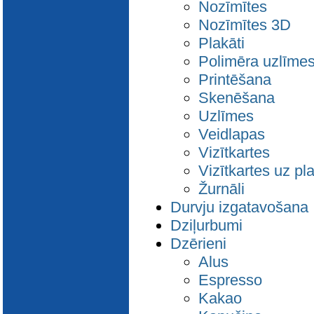
Nozīmītes
Nozīmītes 3D
Plakāti
Polimēra uzlīme
Printēšana
Skenēšana
Uzlīmes
Veidlapas
Vizītkartes
Vizītkartes uz pla
Žurnāli
Durvju izgatavošana
Dziļurbumi
Dzērieni
Alus
Espresso
Kakao