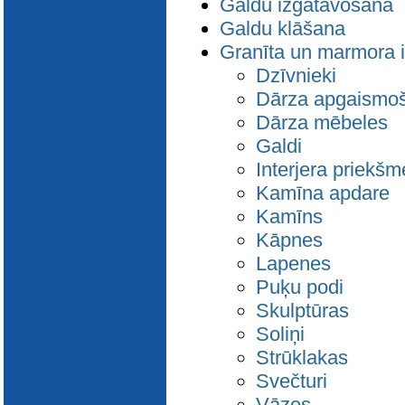
Galdu izgatavošana
Galdu klāšana
Granīta un marmora 
Dzīvnieki
Dārza apgaismo
Dārza mēbeles
Galdi
Interjera priekšm
Kamīna apdare
Kamīns
Kāpnes
Lapenes
Puķu podi
Skulptūras
Soliņi
Strūklakas
Svečturi
Vāzes