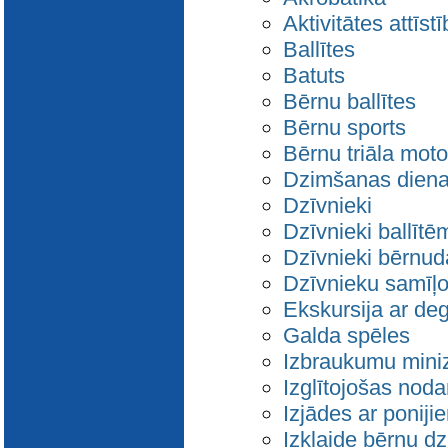
Aktivitātes attīstī
Ballītes
Batuts
Bērnu ballītes
Bērnu sports
Bērnu triāla moto
Dzimšanas dien
Dzīvnieki
Dzīvnieki ballītē
Dzīvnieki bērnud
Dzīvnieku samīļ
Ekskursija ar deg
Galda spēles
Izbraukumu mini
Izglītojošas noda
Izjādes ar poniji
Izklaide bērnu d