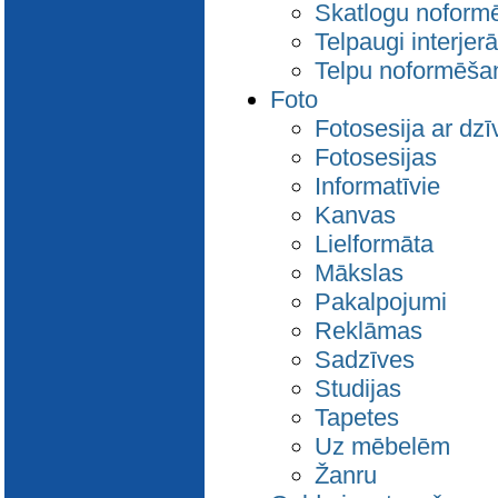
Skatlogu noform
Telpaugi interjerā
Telpu noformēša
Foto
Fotosesija ar dz
Fotosesijas
Informatīvie
Kanvas
Lielformāta
Mākslas
Pakalpojumi
Reklāmas
Sadzīves
Studijas
Tapetes
Uz mēbelēm
Žanru