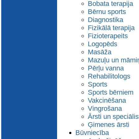
Bobata terapija
Bērnu sports
Diagnostika
Fizikālā terapija
Fizioterapeits
Logopēds
Masāža
Mazuļu un māmiņ
Pērļu vanna
Rehabilitologs
Sports
Sports bērniem
Vakcinēšana
Vingrošana
Ārsti un speciālis
Ģimenes ārsti
Būvniecība