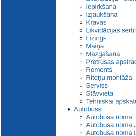
Iepirkšana
Izjaukšana
Kravas
Likvidācijas sert
Lizings
Maiņa
Mazgāšana
Pretrūsas apstrā
Remonts
Riteņu montāža,
Serviss
Stāvvieta
Tehniskai apskat
Autobuss
Autobusa noma
Autobusa noma 
Autobusa noma L