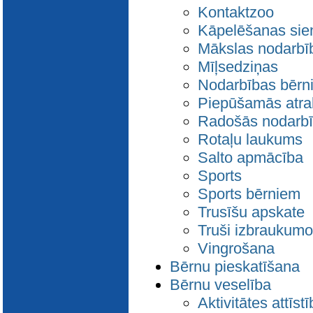
Kontaktzoo
Kāpelēšanas sie
Mākslas nodarbī
Mīļsedziņas
Nodarbības bērn
Piepūšamās atra
Radošās nodarb
Rotaļu laukums
Salto apmācība
Sports
Sports bērniem
Trusīšu apskate
Truši izbraukum
Vingrošana
Bērnu pieskatīšana
Bērnu veselība
Aktivitātes attīstī