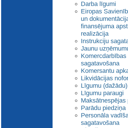
Darba līgumi
Eiropas Savienīb
un dokumentācija
finansējuma aps
realizācija
Instrukciju saga
Jaunu uzņēmumu
Komercdarbības
sagatavošana
Komersantu apk
Likvidācijas nof
Līgumu (dažādu)
Līgumu paraugi
Maksātnespējas 
Parādu piedziņa
Personāla vadīš
sagatavošana