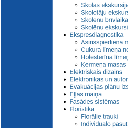
Skolas ekskursij
Skolotāju ekskur
Skolēnu brīvlaik
Skolēnu ekskursi
Ekspresdiagnostika
Asinsspiediena 
Cukura līmeņa no
Holesterīna līme
Ķermeņa masas 
Elektriskais dizains
Elektronikas un auto
Evakuācijas plānu iz
Eļļas maiņa
Fasādes sistēmas
Floristika
Florālie trauki
Individuālo pasū