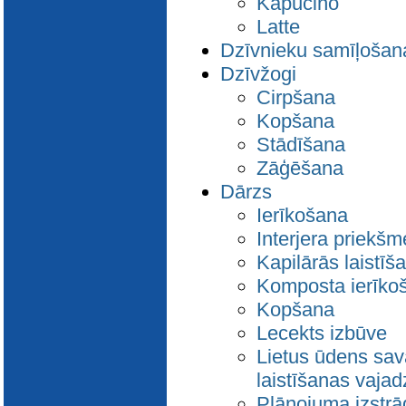
Kapučino
Latte
Dzīvnieku samīļošan
Dzīvžogi
Cirpšana
Kopšana
Stādīšana
Zāģēšana
Dārzs
Ierīkošana
Interjera priekš
Kapilārās laistīš
Komposta ierīko
Kopšana
Lecekts izbūve
Lietus ūdens sav
laistīšanas vaja
Plānojuma izstrā