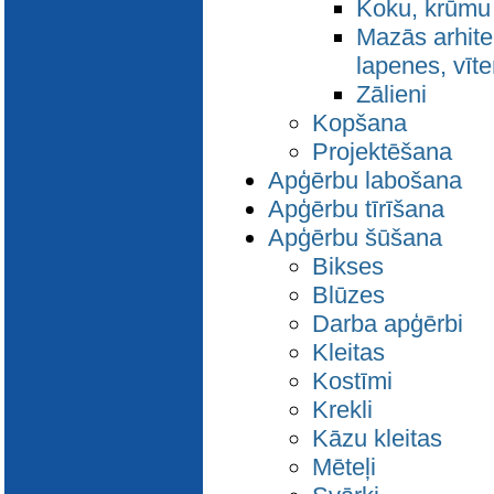
Koku, krūmu 
Mazās arhitek
lapenes, vīt
Zālieni
Kopšana
Projektēšana
Apģērbu labošana
Apģērbu tīrīšana
Apģērbu šūšana
Bikses
Blūzes
Darba apģērbi
Kleitas
Kostīmi
Krekli
Kāzu kleitas
Mēteļi