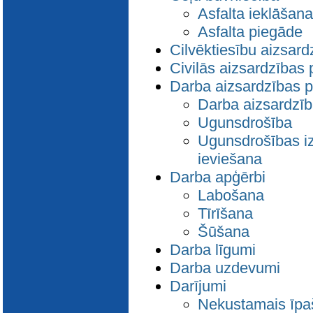
Asfalta ieklāšana
Asfalta piegāde
Cilvēktiesību aizsard
Civilās aizsardzības 
Darba aizsardzības 
Darba aizsardzī
Ugunsdrošība
Ugunsdrošības iz
ieviešana
Darba apģērbi
Labošana
Tīrīšana
Šūšana
Darba līgumi
Darba uzdevumi
Darījumi
Nekustamais īp