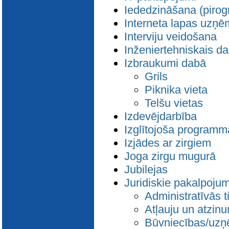
Iededzināšana (pirogr
Interneta lapas uzņ
Interviju veidošana
Inženiertehniskais da
Izbraukumi dabā
Grils
Piknika vieta
Telšu vietas
Izdevējdarbība
Izglītojoša programm
Izjādes ar zirgiem
Joga zirgu mugurā
Jubilejas
Juridiskie pakalpojum
Administratīvās t
Atļauju un atzi
Būvniecības/uzņ