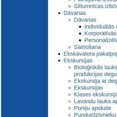
Siltumnīcas izbū
Dāvanas
Dāvanas
Individuālās
Korporatīvā
Personalizēt
Saiņošana
Ekskavatora pakalpo
Ekskursijas
Bioloģiskās lauk
produkcijas degu
Ekskursija ar deg
Ekskursijas
Klases ekskursij
Lavandu lauka a
Poniju apskate
Pundurdzīvnieku