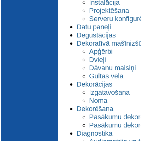
Instalācija
Projektēšana
Serveru konfigu
Datu paneļi
Degustācijas
Dekoratīvā mašīnizš
Apģērbi
Dvieļi
Dāvanu maisiņi
Gultas veļa
Dekorācijas
Izgatavošana
Noma
Dekorēšana
Pasākumu dekor
Pasākumu dekorē
Diagnostika