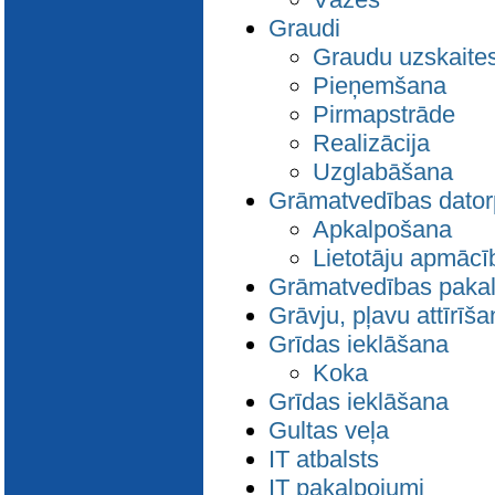
Graudi
Graudu uzskaite
Pieņemšana
Pirmapstrāde
Realizācija
Uzglabāšana
Grāmatvedības dato
Apkalpošana
Lietotāju apmācī
Grāmatvedības paka
Grāvju, pļavu attīrīš
Grīdas ieklāšana
Koka
Grīdas ieklāšana
Gultas veļa
IT atbalsts
IT pakalpojumi