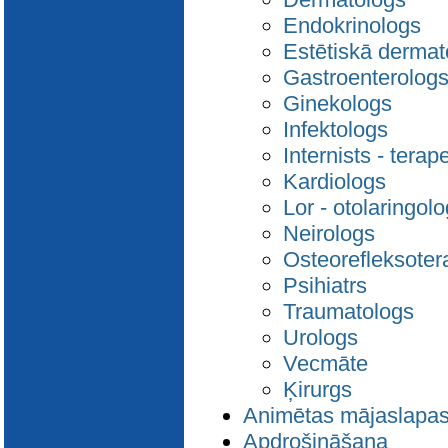
Endokrinologs
Estētiskā dermat
Gastroenterolog
Ginekologs
Infektologs
Internists - terape
Kardiologs
Lor - otolaringol
Neirologs
Osteorefleksoter
Psihiatrs
Traumatologs
Urologs
Vecmāte
Ķirurgs
Animētas mājaslapa
Apdrošināšana