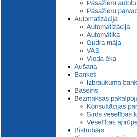
Pasažieru autob
Pasažieru pārva
Automatizācija
Automatizācija
Automātika
Gudra māja
VAS
Vieda ēka
Aušana
Banketi
Izbraukuma bank
Baseins
Bezmaksas pakalpoj
Konsultācijas pa
Sirds veselības 
Veselības aprūp
Bistrobārs