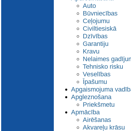
Auto
Būvniecības
Ceļojumu
Civiltiesiskā
Dzīvības
Garantiju
Kravu
Nelaimes gadīju
Tehnisko risku
Veselības
Īpašumu
Apgaismojuma vadīb
Apgleznošana
Priekšmetu
Apmācība
Airēšanas
Akvareļu krāsu