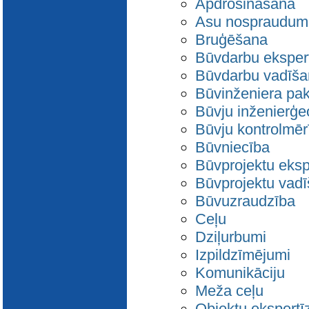
Apdrošināšana
Asu nospraudum
Bruģēšana
Būvdarbu eksper
Būvdarbu vadīša
Būvinženiera pa
Būvju inženierģe
Būvju kontrolmēr
Būvniecība
Būvprojektu eksp
Būvprojektu vad
Būvuzraudzība
Ceļu
Dziļurbumi
Izpildzīmējumi
Komunikāciju
Meža ceļu
Objektu ekspertī