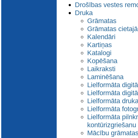
Drošības vestes rem
Druka
Grāmatas
Grāmatas cietaj
Kalendāri
Kartiņas
Katalogi
Kopēšana
Laikraksti
Laminēšana
Lielformāta digi
Lielformāta digit
Lielformāta druka
Lielformāta fotogr
Lielformāta pilnk
kontūrizgriešanu
Mācību grāmata