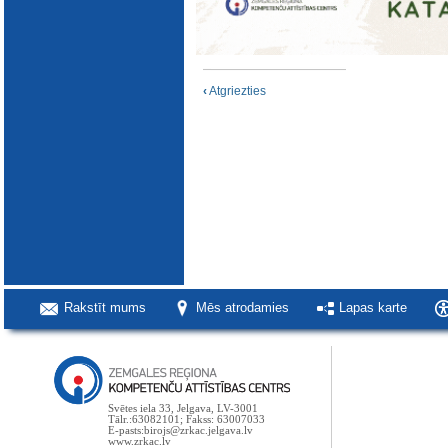
‹
Atgriezties
Rakstīt mums
Mēs atrodamies
Lapas karte
Svētes iela 33, Jelgava, LV-3001
Tālr.:63082101; Fakss: 63007033
E-pasts:birojs@zrkac.jelgava.lv
www.zrkac.lv