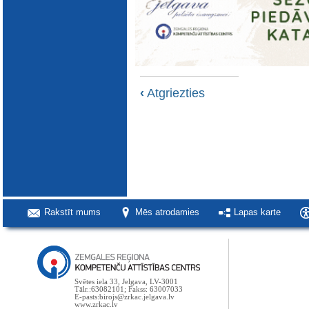
‹
Atgriezties
Rakstīt mums
Mēs atrodamies
Lapas karte
Svētes iela 33, Jelgava, LV-3001
Tālr.:63082101; Fakss: 63007033
E-pasts:birojs@zrkac.jelgava.lv
www.zrkac.lv