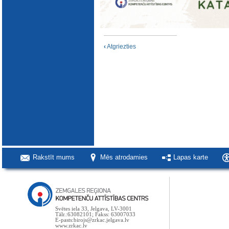
‹
Atgriezties
Rakstīt mums
Mēs atrodamies
Lapas karte
Svētes iela 33, Jelgava, LV-3001
Tālr.:63082101; Fakss: 63007033
E-pasts:birojs@zrkac.jelgava.lv
www.zrkac.lv