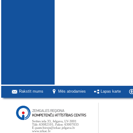
Rakstīt mums
Mēs atrodamies
Lapas karte
Svētes iela 33, Jelgava, LV-3001
Tālr.:63082101; Fakss: 63007033
E-pasts:birojs@zrkac.jelgava.lv
www.zrkac.lv