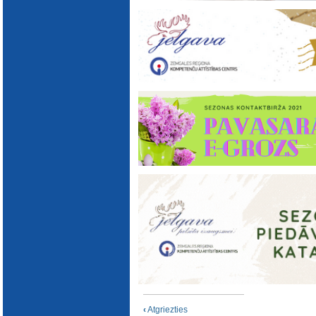
E-katalogs
‹
Atgriezties