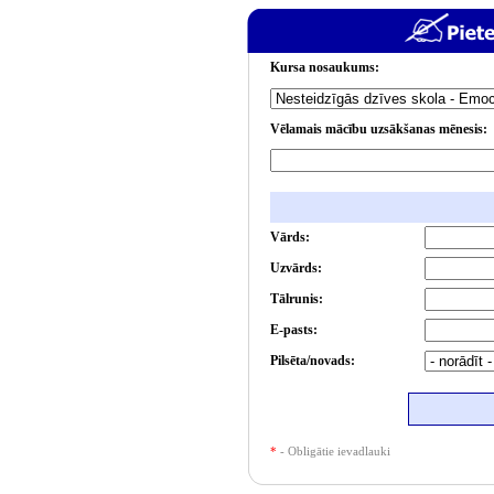
Kursa nosaukums:
Vēlamais mācību uzsākšanas mēnesis:
Vārds:
Uzvārds:
Tālrunis:
E-pasts:
Pilsēta/novads:
*
- Obligātie ievadlauki