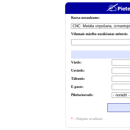
Kursa nosaukums:
Vēlamais mācību uzsākšanas mēnesis:
Vārds:
Uzvārds:
Tālrunis:
E-pasts:
Pilsēta/novads:
*
- Obligātie ievadlauki