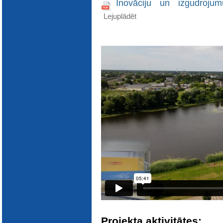
Inovāciju un izgudroju
Lejuplādēt
Projekta aktivitātes: