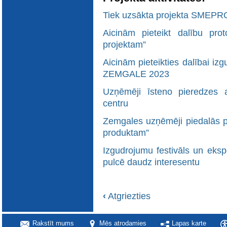
Tiek uzsākta projekta SMEPR
Aicinām pieteikt dalību pro
projektam”
Aicinām pieteikties dalībai iz
ZEMGALE 2023
Uzņēmēji īsteno pieredzes 
centru
Zemgales uzņēmēji piedalās pr
produktam”
Izgudrojumu festivāls un eksp
pulcē daudz interesentu
‹
Atgriezties
Rakstīt mums
Mēs atrodamies
Lapas karte