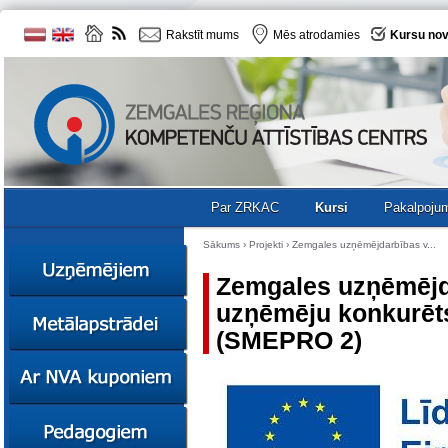
Rakstīt mums
Mēs atrodamies
Kursu nov
Par ZRKAC
Kursi
Pakalpoju
Sākums
›
Projekti
›
Zemgales uzņēmējdarbības v...
Zemgales uzņēmējda
uzņēmēju konkurēt
Ziņas
(SMEPRO 2)
Kursi
Sociālā
Ziņas
uzņēmējdarbība
Kursi
Resursi
Ekskursijas
Kursi
Zemgales uzņēmumu
katalogs
Karjeras