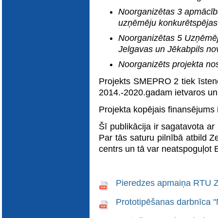
Noorganizētas 3 apmācīb
uzņēmēju konkurētspējas 
Noorganizētas 5 Uzņēmēj
Jelgavas un Jēkabpils no
Noorganizēts projekta n
Projekts SMEPRO 2 tiek īste
2014.-2020.gadam ietvaros un 
Projekta kopējais finansējums
Šī publikācija ir sagatavota ar
Par tās saturu pilnībā atbild 
centrs un tā var neatspoguļot 
Pieredzes apmaiņa RTU Zi
Prototipēšanas darbnīca "