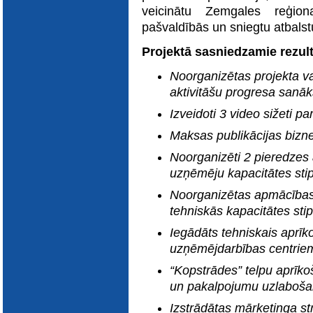
E-katalogs
veicinātu Zemgales reģion
pašvaldībās un sniegtu atbals
Projektā sasniedzamie rezult
Noorganizētas projekta v
aktivitāšu progresa sanā
Izveidoti 3 video sižeti p
Maksas publikācijas bizne
Noorganizēti 2 pieredzes
uzņēmēju kapacitātes sti
Noorganizētas apmācības
tehniskās kapacitātes sti
Iegādāts tehniskais aprī
uzņēmējdarbības centrie
“Kopstrādes” telpu aprīk
un pakalpojumu uzlabošan
Izstrādātas mārketinga str