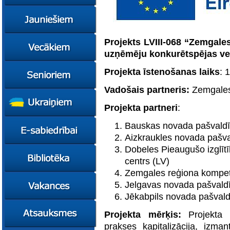
konsultācijas
Ziņas
Kursi
Konsultācijas
Ziņas
Projekts LVIII-068 “
Zemgales
uzņēmēju konkurētspējas ve
Plāni
Kursi
Metodiskie materiāli
Jaunie līderi
Ziņas
Projekta īstenošanas laiks
: 
Izglītības tehnoloģiju
Karjeras
Kursi
mentori
konsultācijas
Vadošais partneris:
Zemgales
Resursi
Empower65
Konkursi
Pašvaldības atbalsts
Projekta partneri
:
pedagogiem
STEM junioriem
Kursi
Miniphänomenta
Miniphänomenta
Ziņas
Bauskas novada pašvaldī
Aizkraukles novada pašva
Mācies
Mācies
Atbalsts Jelgavā
eksperimentējot
eksperimentējot
Dobeles Pieaugušo izglīt
Izglītības iespējas
Ziņas
Digitāli klimatam
centrs (LV)
Kursi
FasTracKids
Zemgales reģiona kompete
Resursi
Par bibliotēku
Jelgavas novada pašvald
Jaunumi
Jēkabpils novada pašvald
Lietotāja ceļvedis
Projekta mērķis:
Projekta
Zaļā bibliotēka
prakses kapitalizācija, izma