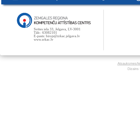
Svētes iela 33, Jelgava, LV-3001
Tālr.: 63082101
E-pasts: birojs@zrkac.jelgava.lv
www.zrkac.lv
Atsauksmes/Ie
Dizains