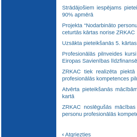
Strādājošiem iespējams piete
90% apmērā
Projekta “Nodarbināto personu
ceturtās kārtas norise ZRKAC
Uzsākta pieteikšanās 5. kārt
Profesionālās pilnveides kurs
Eiropas Savienības līdzfinans
ZRKAC tiek realizēta piektā
profesionālās kompetences pil
Atvērta pieteikšanās mācībā
kartā
ZRKAC noslēgušās mācības se
personu profesionālās kompete
‹
Atgriezties