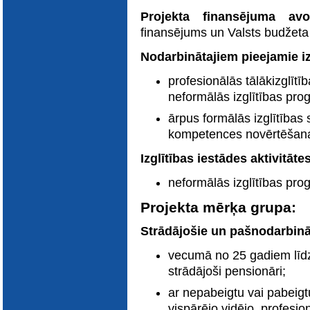
E-katalogs
Projekta finansējuma av
finansējums un Valsts budžeta
Nodarbinātajiem pieejamie iz
profesionālās tālākizglītī
neformālās izglītības p
ārpus formālās izglītības
kompetences novērtēšan
Izglītības iestādes aktivitāte
neformālās izglītības pr
Projekta mērķa grupa:
Strādājošie un pašnodarbinā
vecumā no 25 gadiem līd
strādājoši pensionāri;
ar nepabeigtu vai pabeigtu
vispārējo vidējo, profesion