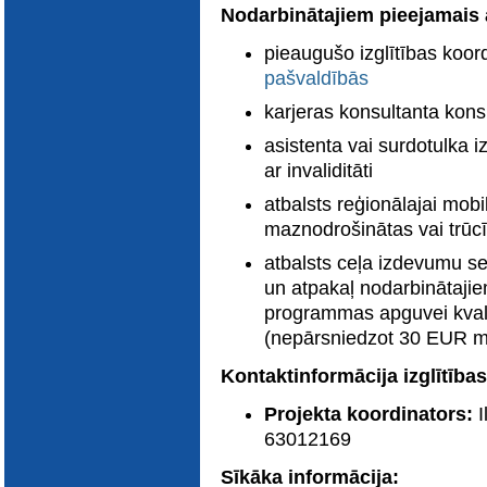
Nodarbinātajiem pieejamais a
pieaugušo izglītības koor
pašvaldībās
karjeras konsultanta kons
asistenta vai surdotulka
ar invaliditāti
atbalsts reģionālajai mobil
maznodrošinātas vai trūc
atbalsts ceļa izdevumu se
un atpakaļ nodarbinātajie
programmas apguvei kvali
(nepārsniedzot 30 EUR m
Kontaktinformācija izglītības
Projekta koordinators:
I
63012169
Sīkāka informācija: