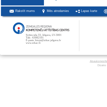
Rakstīt mums
Mēs atrodamies
Lapas karte
Svētes iela 33, Jelgava, LV-3001
Tālr.: 63082101
E-pasts: birojs@zrkac.jelgava.lv
www.zrkac.lv
Atsauksmes/Ie
Dizains