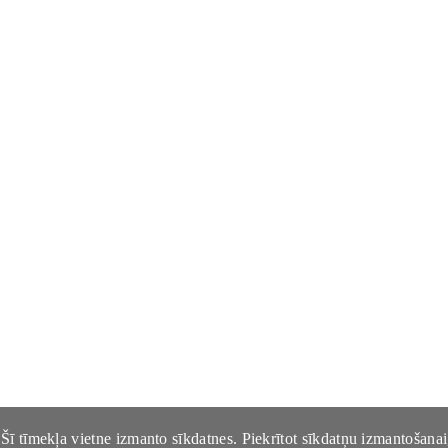
Šī tīmekļa vietne izmanto sīkdatnes. Piekrītot sīkdatņu izmantošanai