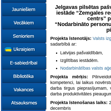
konsultācijas
Jelgavas pilsētas paš
Ziņas
iestāde “Zemgales re
Kursi
centrs” p
Konsultācijas
Ziņas
“Nodarbināto personu
Plāni
Kursi
p
Metodiskie materiāli
Jaunie līderi
Ziņas
Projekta īstenotājs:
Valsts iz
Izglītības tehnoloģiju
Karjeras
Kursi
mentori
konsultācijas
sadarbībā ar:
Resursi
Empower65
Konkursi
Pašvaldības atbalsts
Latvijas pašvaldībām,
pedagogiem
STEM junioriem
Kursi
Miniphänomenta
Miniphänomenta
Ziņas
Izglītības iestādēm.
Mācies
Mācies
Atbalsts Jelgavā
Nodarbinātības valsts aģ
eksperimentējot
eksperimentējot
Izglītības iespējas
Ziņas
Digitāli klimatam
Projekta mērķis:
Pilnveido
Kursi
kompetenci, lai laikus novērst
FasTracKids
Resursi
Par bibliotēku
darba tirgus pieprasījumam, 
Jaunumi
darba produktivitātes pieaugu
Lietotāja ceļvedis
Projekta īstenošanas laiks:
2
Zaļā bibliotēka
decembris