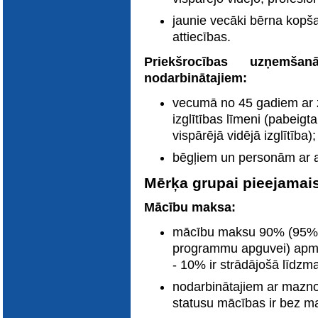
jaunie vecāki bērna kopš
attiecības.
Priekšrocības uzņemš
nodarbinātajiem:
vecumā no 45 gadiem ar 
izglītības līmeni (pabeigt
vispārējā vidējā izglītība);
bēgļiem un personām ar al
Mērķa grupai pieejamais 
Mācību maksa:
mācību maksu 90% (95% pr
programmu apguvei) apmēr
- 10% ir strādājošā līdz
nodarbinātajiem ar mazno
statusu mācības ir bez 