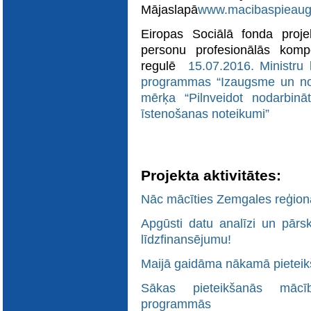
Mājaslapā
www.macibaspieaugu
Eiropas Sociālā fonda projek
personu profesionālās komp
regulē
15.07.2016. Ministru
programmas “Izaugsme un noda
mērķa “Pilnveidot nodarbinā
īstenošanas noteikumi”
Projekta aktivitātes:
Nāc mācīties Zemgales reģiona
Apgūsti datu analīzi un pārs
līdzfinansējumu!
Maijā gaidāma nākamā pietei
Sākas pieteikšanās māc
programmās