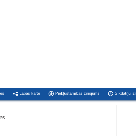
ies
Lapas karte
Piekļūstamības ziņojums
Sīkdatņu i