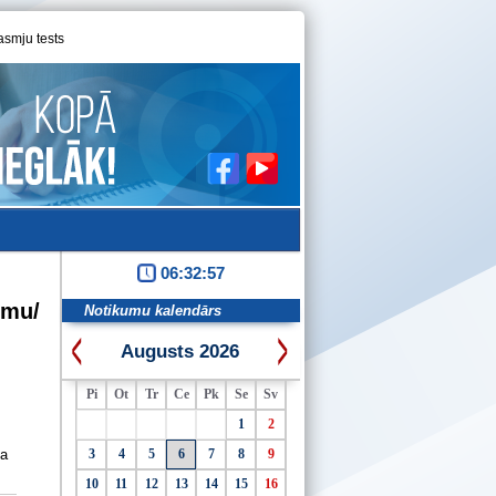
asmju tests
06:32:58
umu/
Notikumu kalendārs
Augusts 2026
Pi
Ot
Tr
Ce
Pk
Se
Sv
1
2
ta
3
4
5
6
7
8
9
10
11
12
13
14
15
16