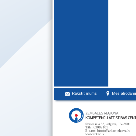
Rakstīt mums
Mēs atrodam
Svētes iela 33, Jelgava, LV-3001
Tālr.: 63082101
E-pasts: birojs@zrkac.jelgava.lv
www.zrkac.lv