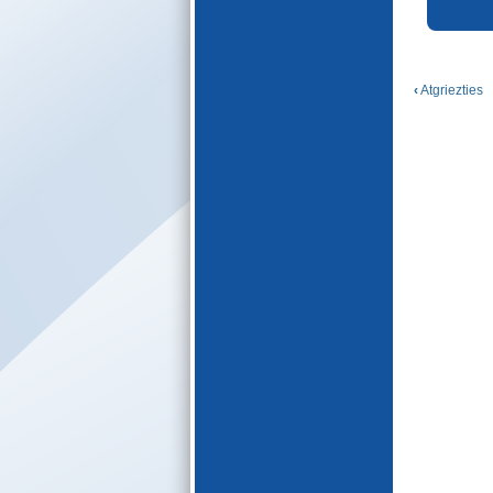
E-katalogs
‹
Atgriezties