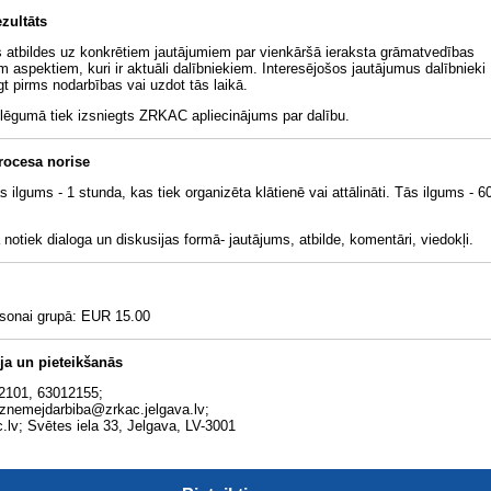
zultāts
s atbildes uz konkrētiem jautājumiem par vienkāršā ieraksta grāmatvedības
m aspektiem, kuri ir aktuāli dalībniekiem. Interesējošos jautājumus dalībnieki
gt pirms nodarbības vai uzdot tās laikā.
lēgumā tiek izsniegts ZRKAC apliecinājums par dalību.
rocesa norise
 ilgums - 1 stunda, kas tiek organizēta klātienē vai attālināti. Tās ilgums - 6
notiek dialoga un diskusijas formā- jautājums, atbilde, komentāri, viedokļi.
rsonai grupā: EUR 15.00
ja un pieteikšanās
82101, 63012155;
uznemejdarbiba@zrkac.jelgava.lv;
.lv; Svētes iela 33, Jelgava, LV-3001