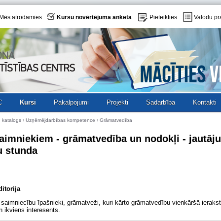
Mēs atrodamies
Kursu novērtējuma anketa
Pieteikties
Valodu pr
C
Kursi
Pakalpojumi
Projekti
Sadarbība
Kontakti
 katalogs
›
Uzņēmējdarbības kompetence
› Grāmatvedība
aimniekiem - grāmatvedība un nodokļi - jautāj
u stunda
itorija
saimniecību īpašnieki, grāmatveži, kuri kārto grāmatvedību vienkāršā ieraks
 ikviens interesents.