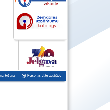
zmantošana
Personas datu apstrāde