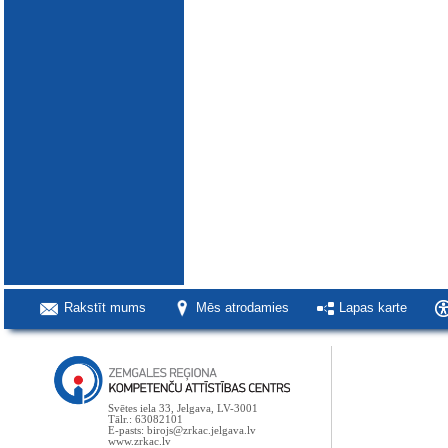
Rakstīt mums
Mēs atrodamies
Lapas karte
Svētes iela 33, Jelgava, LV-3001
Tālr.: 63082101
E-pasts: birojs@zrkac.jelgava.lv
www.zrkac.lv