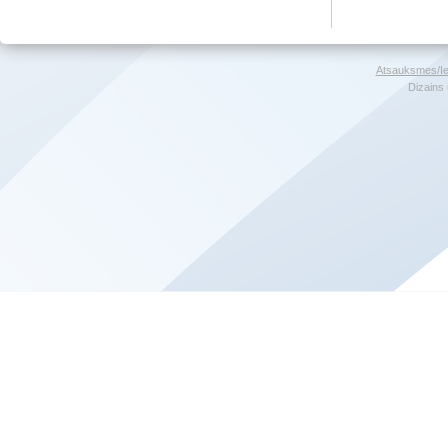
Atsauksmes/Ie
Dizains