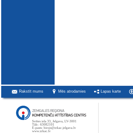
Rakstīt mums
Mēs atrodamies
Lapas karte
Svētes iela 33, Jelgava, LV-3001
Tālr.: 63082101
E-pasts: birojs@zrkac.jelgava.lv
www.zrkac.lv