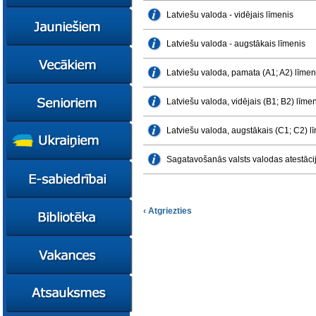
konsultācijas
Latviešu valoda - vidējais līmenis
Ziņas
Kursi
Latviešu valoda - augstākais līmenis
Konsultācijas
Ziņas
Latviešu valoda, pamata (A1; A2) līmen
Plāni
Kursi
Metodiskie materiāli
Jaunie līderi
Ziņas
Latviešu valoda, vidējais (B1; B2) līme
Izglītības tehnoloģiju
Karjeras
Kursi
mentori
konsultācijas
Latviešu valoda, augstākais (C1; C2) l
Resursi
Empower65
Konkursi
Pašvaldības atbalsts
pedagogiem
STEM junioriem
Kursi
Sagatavošanās valsts valodas atestāc
Miniphänomenta
Miniphänomenta
Ziņas
Mācies
Mācies
Atbalsts Jelgavā
eksperimentējot
eksperimentējot
Izglītības iespējas
Ziņas
‹ Atgriezties
Digitāli klimatam
Kursi
FasTracKids
Resursi
Par bibliotēku
Jaunumi
Lietotāja ceļvedis
Zaļā bibliotēka