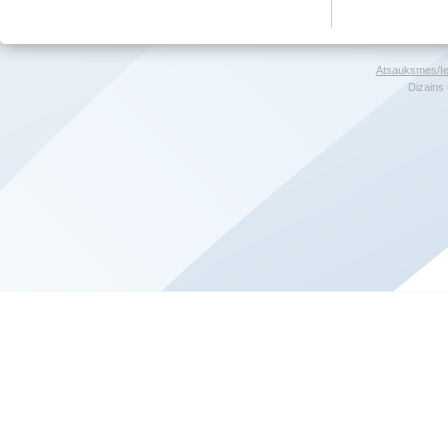
Atsauksmes/Ie
Dizains