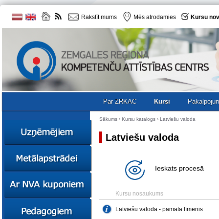
Rakstīt mums
Mēs atrodamies
Kursu nov
Par ZRKAC
Kursi
Pakalpoju
Sākums
›
Kursu katalogs
›
Latviešu valoda
Latviešu valoda
Ziņas
Kursi
Ieskats procesā
Sociālā
Ziņas
uzņēmējdarbība
Kursi
Kursu nosaukums
Resursi
Ekskursijas
Kursi
Latviešu valoda - pamata līmenis
Zemgales uzņēmumu
katalogs
Karjeras