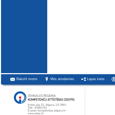
Rakstīt mums
Mēs atrodamies
Lapas karte
Svētes iela 33, Jelgava, LV-3001
Tālr.: 63082101
E-pasts: birojs@zrkac.jelgava.lv
www.zrkac.lv