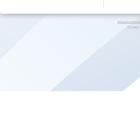
Atsauksmes/Ie
Dizains