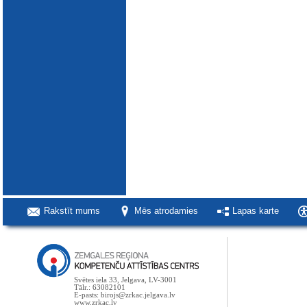
Rakstīt mums
Mēs atrodamies
Lapas karte
Svētes iela 33, Jelgava, LV-3001
Tālr.: 63082101
E-pasts: birojs@zrkac.jelgava.lv
www.zrkac.lv