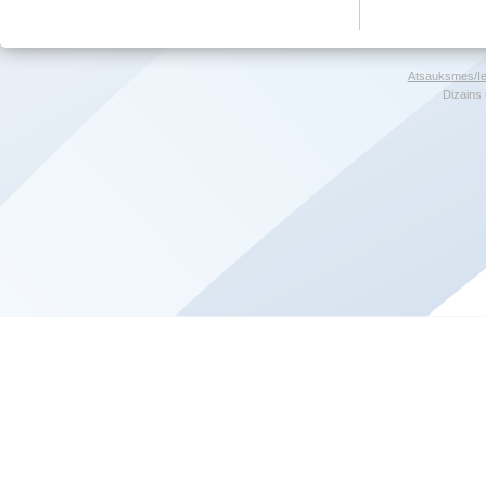
Atsauksmes/Ie
Dizains