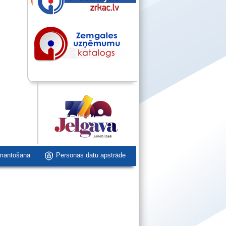
zmantošana
Personas datu apstrāde