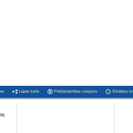
ies
Lapas karte
Piekļūstamības ziņojums
Sīkdatņu i