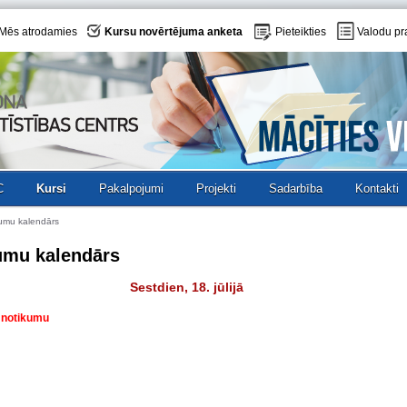
Mēs atrodamies
Kursu novērtējuma anketa
Pieteikties
Valodu pr
C
Kursi
Pakalpojumi
Projekti
Sadarbība
Kontakti
umu kalendārs
umu kalendārs
Sestdien, 18. jūlijā
v notikumu