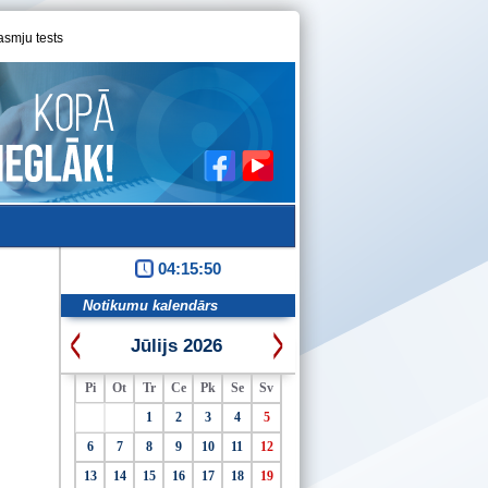
asmju tests
04:15:50
Notikumu kalendārs
Jūlijs 2026
Pi
Ot
Tr
Ce
Pk
Se
Sv
1
2
3
4
5
6
7
8
9
10
11
12
13
14
15
16
17
18
19