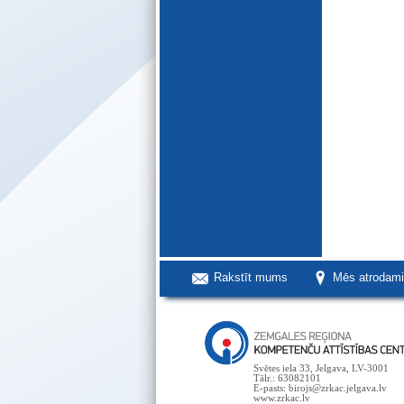
Rakstīt mums
Mēs atrodam
Svētes iela 33, Jelgava, LV-3001
Tālr.: 63082101
E-pasts: birojs@zrkac.jelgava.lv
www.zrkac.lv