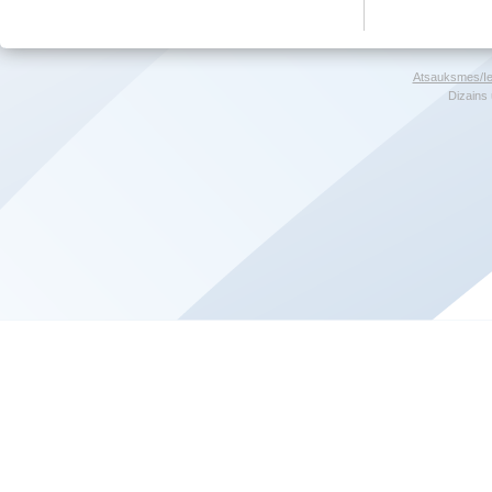
Atsauksmes/Ie
Dizains