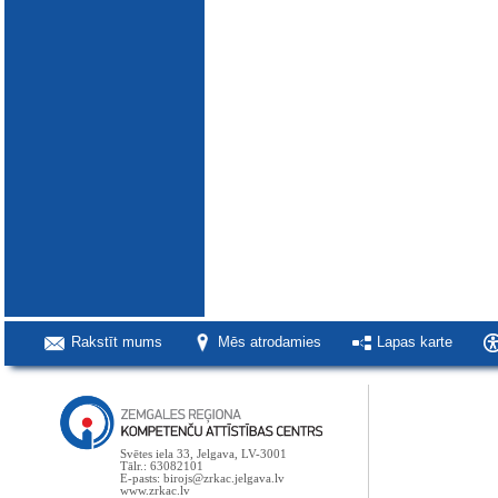
Rakstīt mums
Mēs atrodamies
Lapas karte
Svētes iela 33, Jelgava, LV-3001
Tālr.: 63082101
E-pasts: birojs@zrkac.jelgava.lv
www.zrkac.lv