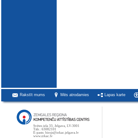
Rakstīt mums
Mēs atrodamies
Lapas karte
Svētes iela 33, Jelgava, LV-3001
Tālr.: 63082101
E-pasts: birojs@zrkac.jelgava.lv
www.zrkac.lv