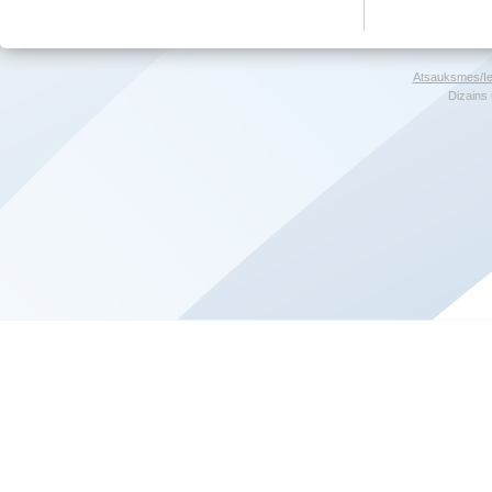
Atsauksmes/Ie
Dizains