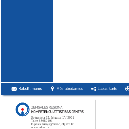
Rakstīt mums
Mēs atrodamies
Lapas karte
Svētes iela 33, Jelgava, LV-3001
Tālr.: 63082101
E-pasts: birojs@zrkac.jelgava.lv
www.zrkac.lv