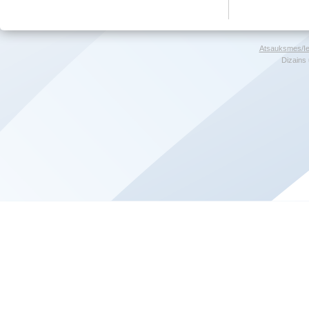
Atsauksmes/Ie
Dizains