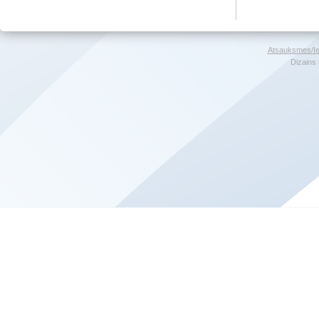
Atsauksmes/Ie
Dizains