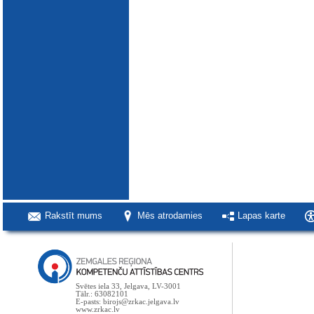
Rakstīt mums
Mēs atrodamies
Lapas karte
Svētes iela 33, Jelgava, LV-3001
Tālr.: 63082101
E-pasts: birojs@zrkac.jelgava.lv
www.zrkac.lv