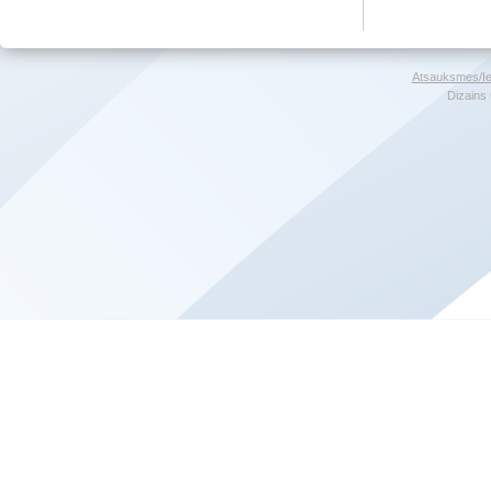
Atsauksmes/Ie
Dizains