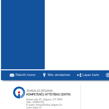
Rakstīt mums
Mēs atrodamies
Lapas karte
Svētes iela 33, Jelgava, LV-3001
Tālr.: 63082101
E-pasts: birojs@zrkac.jelgava.lv
www.zrkac.lv