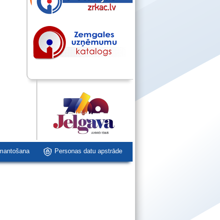
zmantošana
Personas datu apstrāde