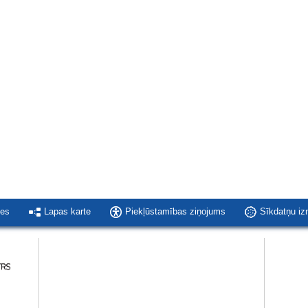
ies
Lapas karte
Piekļūstamības ziņojums
Sīkdatņu i