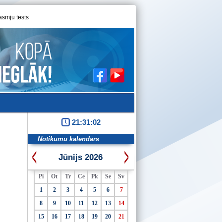
asmju tests
21:31:03
Notikumu kalendārs
Jūnijs 2026
Pi
Ot
Tr
Ce
Pk
Se
Sv
1
2
3
4
5
6
7
8
9
10
11
12
13
14
15
16
17
18
19
20
21