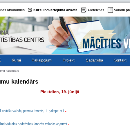
Mēs atrodamies
Kursu novērtējuma anketa
Pieteikties
Valodu pr
C
Kursi
Pakalpojumi
Projekti
Sadarbība
Kontakti
umu kalendārs
umu kalendārs
Piektdien, 19. jūnijā
Latviešu valoda, pamata līmenis, 1. pakāpe: A1
»
Individuālās nodarbības latviešu valodas apguvei
»