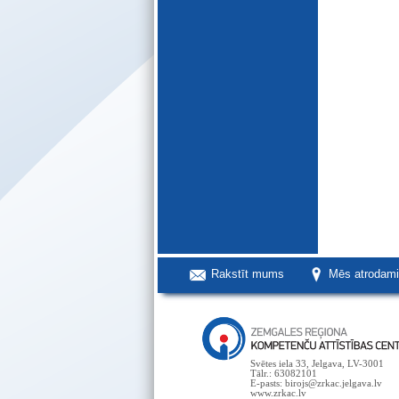
Rakstīt mums
Mēs atrodam
Svētes iela 33, Jelgava, LV-3001
Tālr.: 63082101
E-pasts: birojs@zrkac.jelgava.lv
www.zrkac.lv