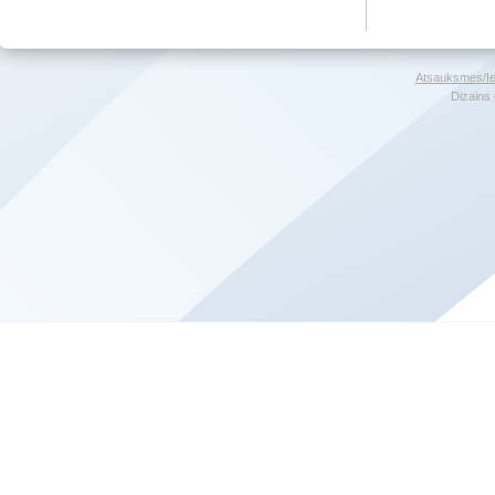
Atsauksmes/Ie
Dizains