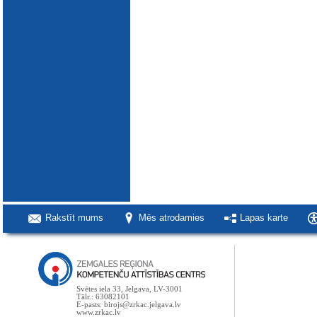
Rakstīt mums
Mēs atrodamies
Lapas karte
Svētes iela 33, Jelgava, LV-3001
Tālr.: 63082101
E-pasts: birojs@zrkac.jelgava.lv
www.zrkac.lv