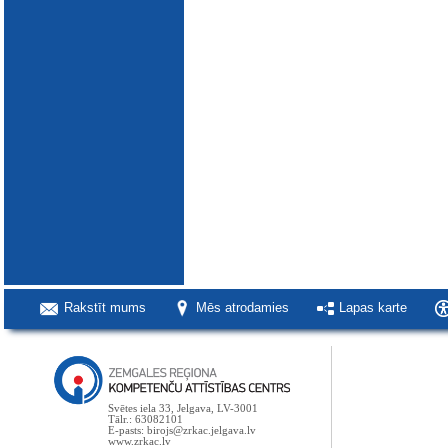
Rakstīt mums
Mēs atrodamies
Lapas karte
Svētes iela 33, Jelgava, LV-3001
Tālr.: 63082101
E-pasts: birojs@zrkac.jelgava.lv
www.zrkac.lv