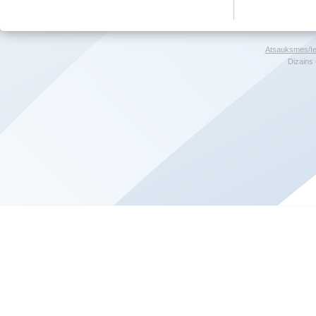
Atsauksmes/Ie
Dizains