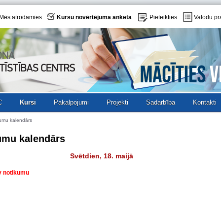
Mēs atrodamies
Kursu novērtējuma anketa
Pieteikties
Valodu pr
C
Kursi
Pakalpojumi
Projekti
Sadarbība
Kontakti
umu kalendārs
umu kalendārs
Svētdien, 18. maijā
v notikumu