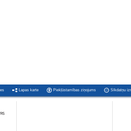
ies
Lapas karte
Piekļūstamības ziņojums
Sīkdatņu i