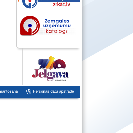
zmantošana
Personas datu apstrāde