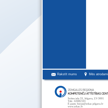
Rakstīt mums
Mēs atrodam
Svētes iela 33, Jelgava, LV-3001
Tālr.: 63082101
E-pasts: birojs@zrkac.jelgava.lv
www.zrkac.lv