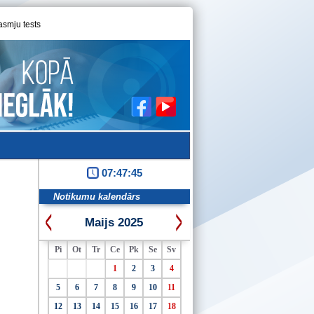
asmju tests
07:47:46
Notikumu kalendārs
Maijs 2025
Pi
Ot
Tr
Ce
Pk
Se
Sv
1
2
3
4
5
6
7
8
9
10
11
12
13
14
15
16
17
18