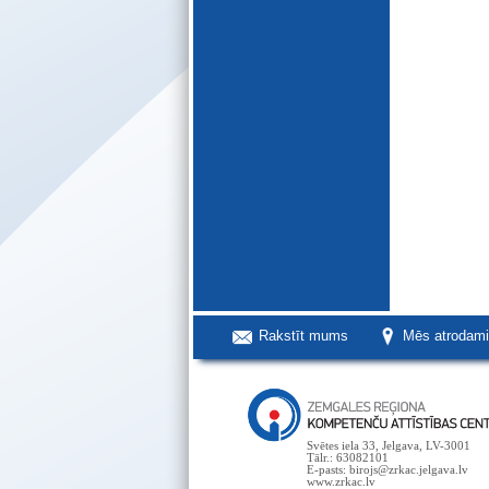
Rakstīt mums
Mēs atrodam
Svētes iela 33, Jelgava, LV-3001
Tālr.: 63082101
E-pasts: birojs@zrkac.jelgava.lv
www.zrkac.lv