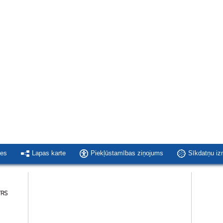
ies
Lapas karte
Piekļūstamības ziņojums
Sīkdatņu i