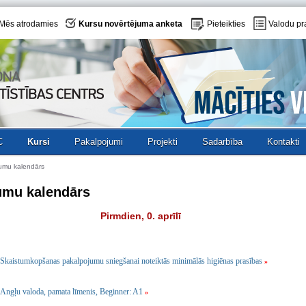
Mēs atrodamies
Kursu novērtējuma anketa
Pieteikties
Valodu pr
C
Kursi
Pakalpojumi
Projekti
Sadarbība
Kontakti
umu kalendārs
umu kalendārs
Pirmdien, 0. aprīlī
Skaistumkopšanas pakalpojumu sniegšanai noteiktās minimālās higiēnas prasības
»
Angļu valoda, pamata līmenis, Beginner: A1
»