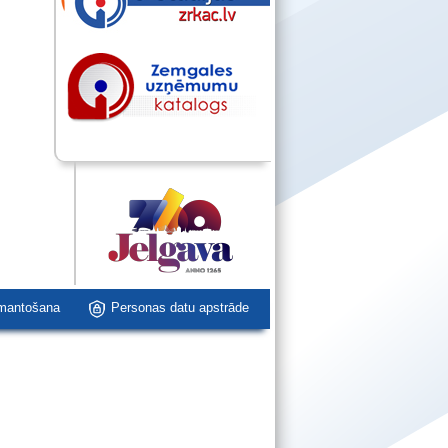
zmantošana
Personas datu apstrāde