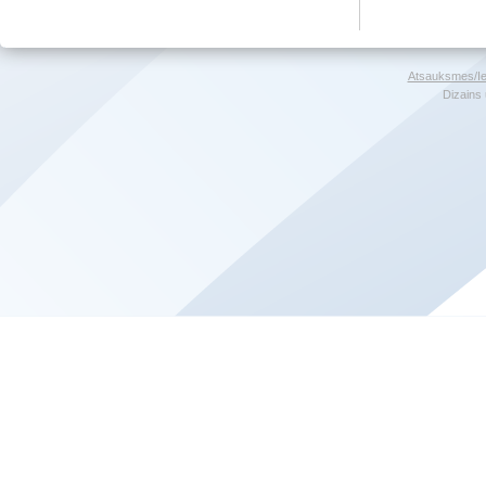
Atsauksmes/Ie
Dizains