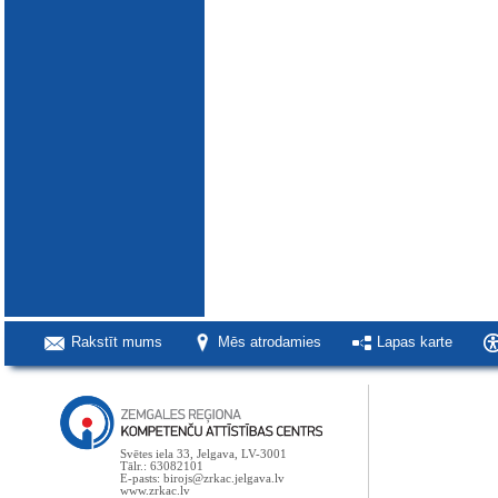
Rakstīt mums
Mēs atrodamies
Lapas karte
Svētes iela 33, Jelgava, LV-3001
Tālr.: 63082101
E-pasts: birojs@zrkac.jelgava.lv
www.zrkac.lv