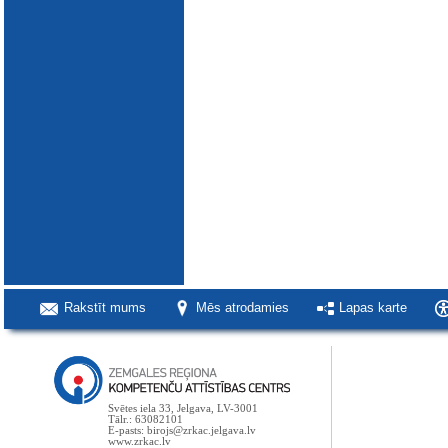
Rakstīt mums
Mēs atrodamies
Lapas karte
Svētes iela 33, Jelgava, LV-3001
Tālr.: 63082101
E-pasts: birojs@zrkac.jelgava.lv
www.zrkac.lv