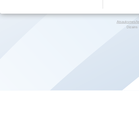
Atsauksmes/Ie
Dizains