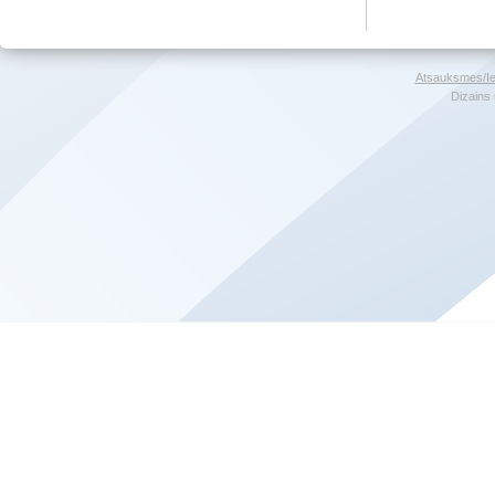
Atsauksmes/Ie
Dizains