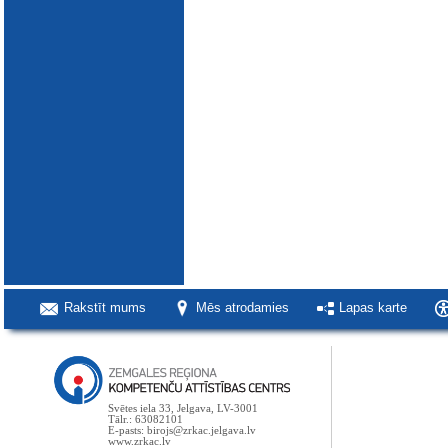
Rakstīt mums
Mēs atrodamies
Lapas karte
Svētes iela 33, Jelgava, LV-3001
Tālr.: 63082101
E-pasts: birojs@zrkac.jelgava.lv
www.zrkac.lv