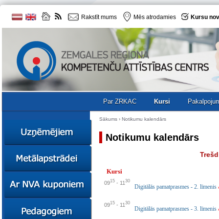
Rakstīt mums
Mēs atrodamies
Kursu nov
Par ZRKAC
Kursi
Pakalpoju
Sākums
›
Notikumu kalendārs
Notikumu kalendārs
Ziņas
Trešdi
Kursi
Kursi
Sociālā
Ziņas
15
30
09
-
11
uzņēmējdarbība
Digitālās pamatprasmes - 2. līmenis
Kursi
Resursi
15
30
Ekskursijas
Kursi
09
-
11
Digitālās pamatprasmes - 3. līmenis
Zemgales uzņēmumu
katalogs
Karjeras