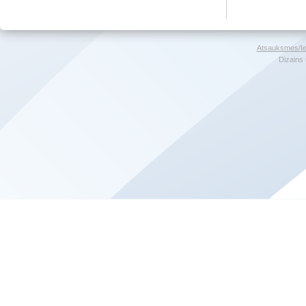
Atsauksmes/Ie
Dizains