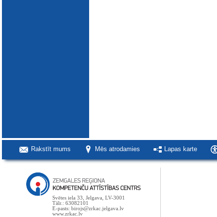
Rakstīt mums
Mēs atrodamies
Lapas karte
Svētes iela 33, Jelgava, LV-3001
Tālr.: 63082101
E-pasts: birojs@zrkac.jelgava.lv
www.zrkac.lv