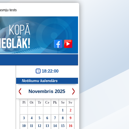
asmju tests
18:22:01
Notikumu kalendārs
Novembris 2025
Pi
Ot
Tr
Ce
Pk
Se
Sv
1
2
3
4
5
6
7
8
9
10
11
12
13
14
15
16