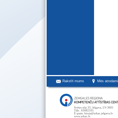
Rakstīt mums
Mēs atrodam
Svētes iela 33, Jelgava, LV-3001
Tālr.: 63082101
E-pasts: birojs@zrkac.jelgava.lv
www.zrkac.lv