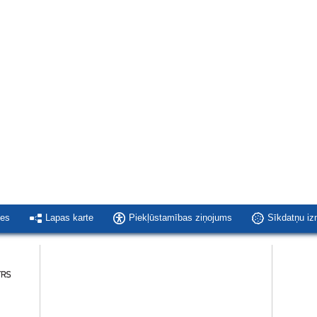
ies
Lapas karte
Piekļūstamības ziņojums
Sīkdatņu i