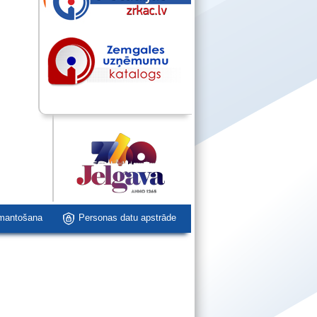
zmantošana
Personas datu apstrāde