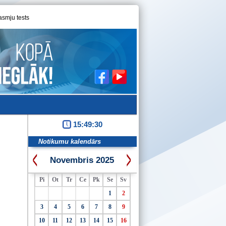
asmju tests
15:49:31
Notikumu kalendārs
Novembris 2025
Pi
Ot
Tr
Ce
Pk
Se
Sv
1
2
3
4
5
6
7
8
9
10
11
12
13
14
15
16