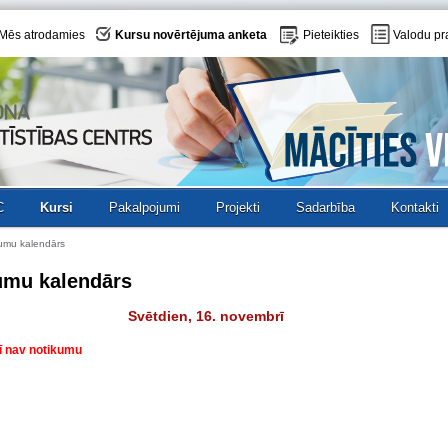
Mēs atrodamies
Kursu novērtējuma anketa
Pieteikties
Valodu pr
C
Kursi
Pakalpojumi
Projekti
Sadarbība
Kontakti
umu kalendārs
umu kalendārs
Svētdien, 16. novembrī
ī nav notikumu