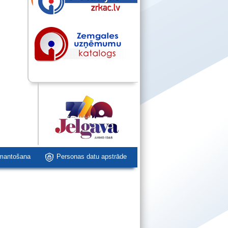
zmantošana
Personas datu apstrāde