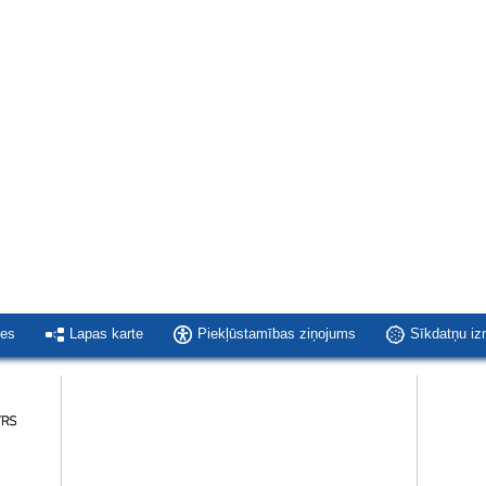
ies
Lapas karte
Piekļūstamības ziņojums
Sīkdatņu i