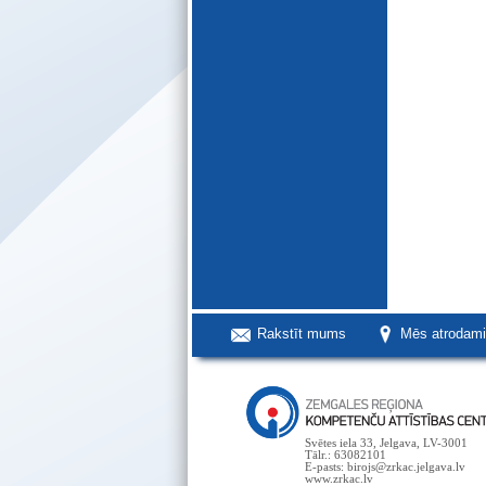
Rakstīt mums
Mēs atrodam
Svētes iela 33, Jelgava, LV-3001
Tālr.: 63082101
E-pasts: birojs@zrkac.jelgava.lv
www.zrkac.lv