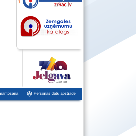
zmantošana
Personas datu apstrāde