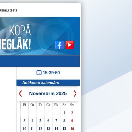
asmju tests
15:39:50
Notikumu kalendārs
Novembris 2025
Pi
Ot
Tr
Ce
Pk
Se
Sv
1
2
3
4
5
6
7
8
9
10
11
12
13
14
15
16