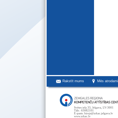
Rakstīt mums
Mēs atrodam
Svētes iela 33, Jelgava, LV-3001
Tālr.: 63082101
E-pasts: birojs@zrkac.jelgava.lv
www.zrkac.lv