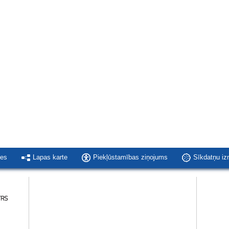
ies
Lapas karte
Piekļūstamības ziņojums
Sīkdatņu i