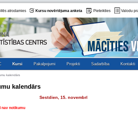
Mēs atrodamies
Kursu novērtējuma anketa
Pieteikties
Valodu pr
C
Kursi
Pakalpojumi
Projekti
Sadarbība
Kontakti
umu kalendārs
umu kalendārs
Sestdien, 15. novembrī
ī nav notikumu