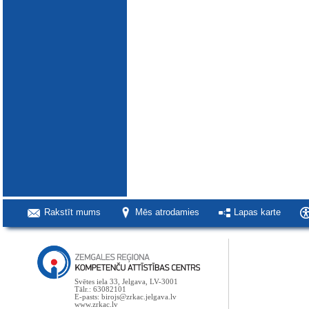
Rakstīt mums
Mēs atrodamies
Lapas karte
Svētes iela 33, Jelgava, LV-3001
Tālr.: 63082101
E-pasts: birojs@zrkac.jelgava.lv
www.zrkac.lv