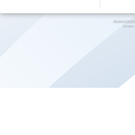
Atsauksmes/Ie
Dizains