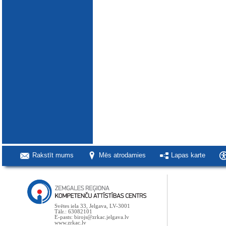
Rakstīt mums
Mēs atrodamies
Lapas karte
Svētes iela 33, Jelgava, LV-3001
Tālr.: 63082101
E-pasts: birojs@zrkac.jelgava.lv
www.zrkac.lv