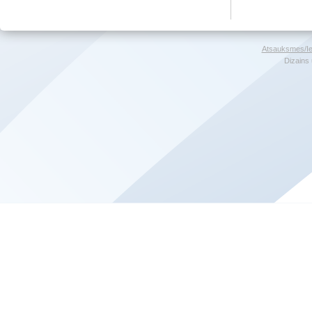
Atsauksmes/Ie
Dizains