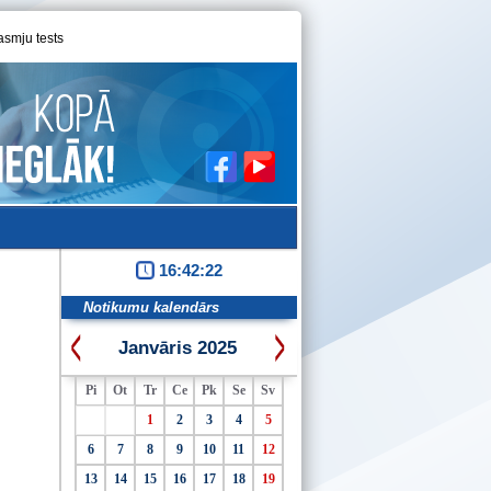
asmju tests
16:42:23
Notikumu kalendārs
Janvāris 2025
Pi
Ot
Tr
Ce
Pk
Se
Sv
1
2
3
4
5
6
7
8
9
10
11
12
13
14
15
16
17
18
19