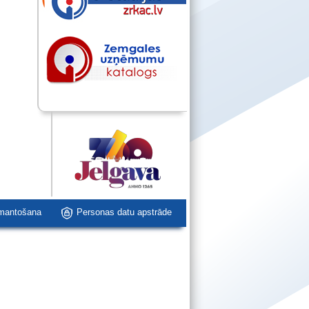
zmantošana
Personas datu apstrāde