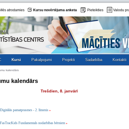
Mēs atrodamies
Kursu novērtējuma anketa
Pieteikties
Valodu pr
C
Kursi
Pakalpojumi
Projekti
Sadarbība
Kontakti
umu kalendārs
umu kalendārs
Trešdien, 8. janvārī
Digitālās pamatprasmes - 2. līmenis
»
FasTracKids Fundamentals nodarbības bērniem
»