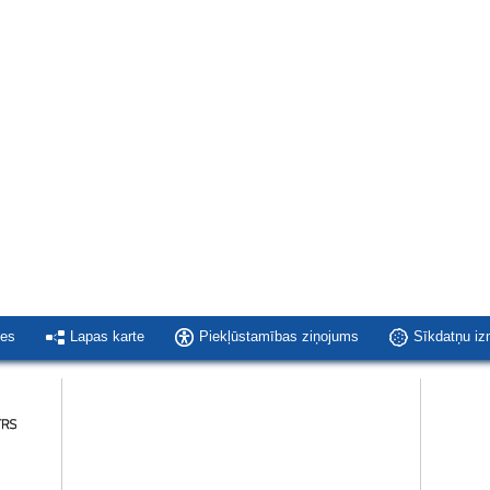
ies
Lapas karte
Piekļūstamības ziņojums
Sīkdatņu i