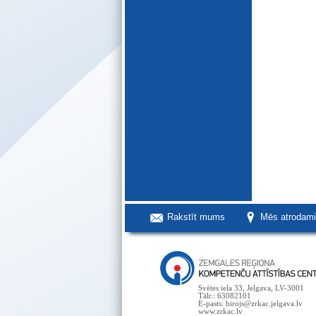
Rakstīt mums
Mēs atrodam
Svētes iela 33, Jelgava, LV-3001
Tālr.: 63082101
E-pasts: birojs@zrkac.jelgava.lv
www.zrkac.lv