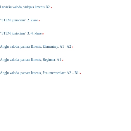
Latviešu valoda, vidējais līmenis B2
»
"STEM junioriem" 2. klase
»
"STEM junioriem" 3.-4. klase
»
Angļu valoda, pamata līmenis, Elementary: A1 - A2
»
Angļu valoda, pamata līmenis, Beginner: A1
»
Angļu valoda, pamata līmenis, Pre-intermediate: A2 – B1
»