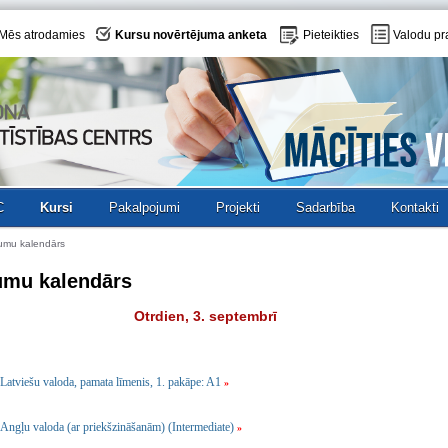
Mēs atrodamies
Kursu novērtējuma anketa
Pieteikties
Valodu pr
C
Kursi
Pakalpojumi
Projekti
Sadarbība
Kontakti
umu kalendārs
umu kalendārs
Otrdien, 3. septembrī
Latviešu valoda, pamata līmenis, 1. pakāpe: A1
»
Angļu valoda (ar priekšzināšanām) (Intermediate)
»