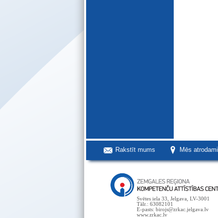
Rakstīt mums
Mēs atrodam
Svētes iela 33, Jelgava, LV-3001
Tālr.: 63082101
E-pasts: birojs@zrkac.jelgava.lv
www.zrkac.lv