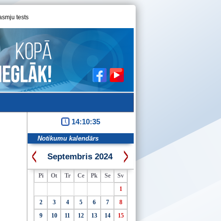
asmju tests
14:10:35
Notikumu kalendārs
Septembris 2024
Pi
Ot
Tr
Ce
Pk
Se
Sv
1
2
3
4
5
6
7
8
9
10
11
12
13
14
15