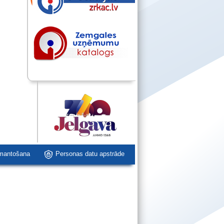
zmantošana
Personas datu apstrāde