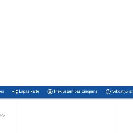
ies
Lapas karte
Piekļūstamības ziņojums
Sīkdatņu i