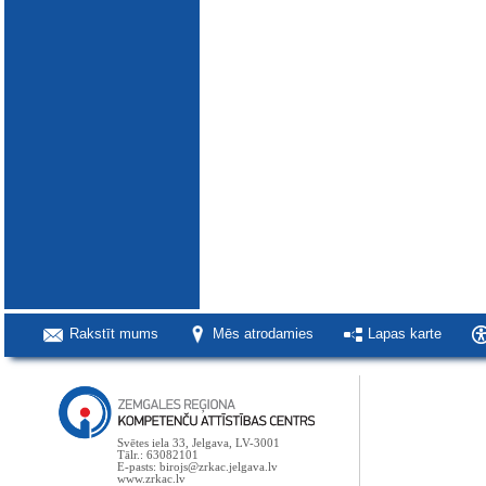
Rakstīt mums
Mēs atrodamies
Lapas karte
Svētes iela 33, Jelgava, LV-3001
Tālr.: 63082101
E-pasts: birojs@zrkac.jelgava.lv
www.zrkac.lv