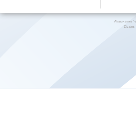
Atsauksmes/Ie
Dizains