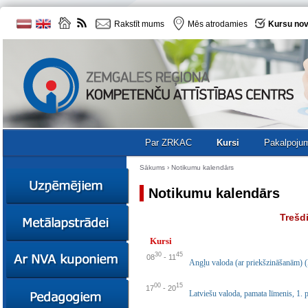
Rakstīt mums
Mēs atrodamies
Kursu nov
Par ZRKAC
Kursi
Pakalpoju
Sākums
›
Notikumu kalendārs
Notikumu kalendārs
Ziņas
Trešd
Kursi
Kursi
Sociālā
Ziņas
30
45
08
-
11
uzņēmējdarbība
Angļu valoda (ar priekšzināšanām) 
Kursi
Resursi
00
15
Ekskursijas
Kursi
17
-
20
Latviešu valoda, pamata līmenis, 1.
Zemgales uzņēmumu
katalogs
Karjeras