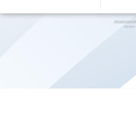
Atsauksmes/Ie
Dizains