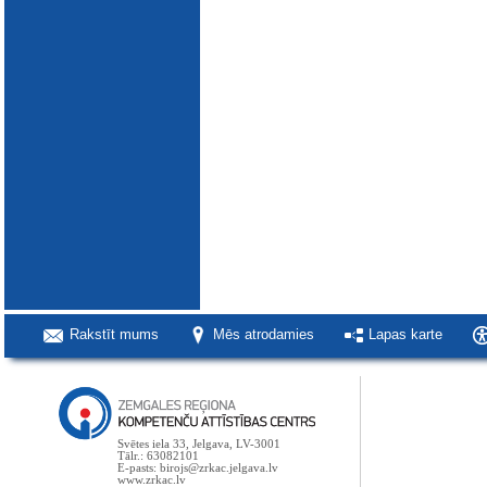
Rakstīt mums
Mēs atrodamies
Lapas karte
Svētes iela 33, Jelgava, LV-3001
Tālr.: 63082101
E-pasts: birojs@zrkac.jelgava.lv
www.zrkac.lv