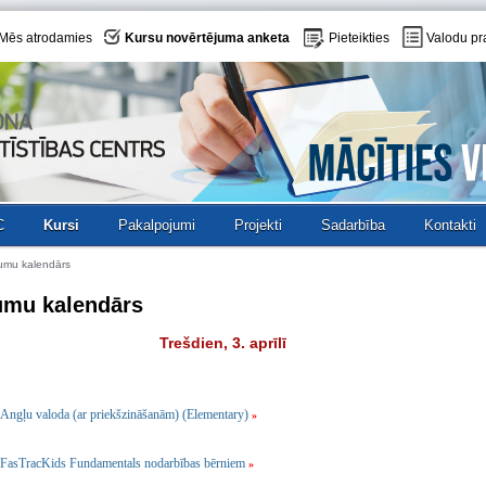
Mēs atrodamies
Kursu novērtējuma anketa
Pieteikties
Valodu pr
C
Kursi
Pakalpojumi
Projekti
Sadarbība
Kontakti
umu kalendārs
umu kalendārs
Trešdien, 3. aprīlī
Angļu valoda (ar priekšzināšanām) (Elementary)
»
FasTracKids Fundamentals nodarbības bērniem
»