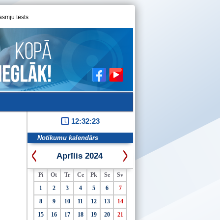
asmju tests
12:32:24
Notikumu kalendārs
Aprīlis 2024
Pi
Ot
Tr
Ce
Pk
Se
Sv
1
2
3
4
5
6
7
8
9
10
11
12
13
14
15
16
17
18
19
20
21