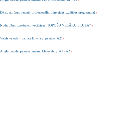
Bērnu aprūpes pamati (profesionālās pilnveides izglītības programma)
»
Nodarbības topošajiem vecākiem “TOPOŠO VECĀKU SKOLA”
»
Valsts valoda – pamata līmeņa 2. pakāpe (A2)
»
Angļu valoda, pamata līmenis, Elementary: A1 - A2
»