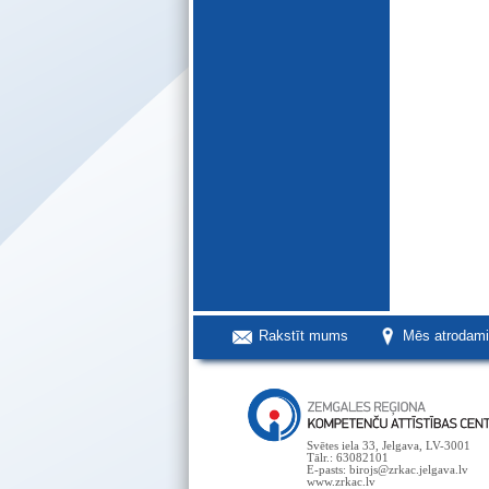
Rakstīt mums
Mēs atrodam
Svētes iela 33, Jelgava, LV-3001
Tālr.: 63082101
E-pasts: birojs@zrkac.jelgava.lv
www.zrkac.lv