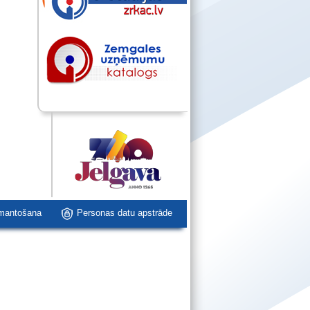
zmantošana
Personas datu apstrāde