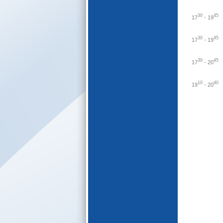
E-katalogs
30
45
17
-
19
30
45
17
-
19
30
45
17
-
20
10
40
19
-
20