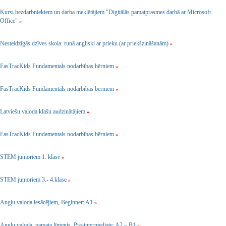
Kursi bezdarbniekiem un darba meklētājiem "Digitālās pamatprasmes darbā ar Microsoft
Office"
»
Nesteidzīgās dzīves skola: runā angliski ar prieku (ar priekšzināšanām)
»
FasTracKids Fundamentals nodarbības bērniem
»
FasTracKids Fundamentals nodarbības bērniem
»
Latviešu valoda klašu audzinātājiem
»
FasTracKids Fundamentals nodarbības bērniem
»
STEM junioriem 1. klase
»
STEM junioriem 3.- 4.klase
»
Angļu valoda iesācējiem, Beginner: A1
»
Angļu valoda, pamata līmenis, Pre-intermediate: A2 – B1
»