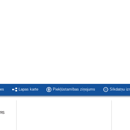
ies
Lapas karte
Piekļūstamības ziņojums
Sīkdatņu i