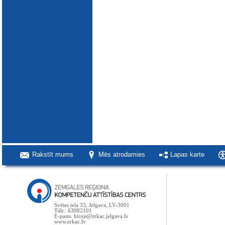
Rakstīt mums
Mēs atrodamies
Lapas karte
Svētes iela 33, Jelgava, LV-3001
Tālr.: 63082101
E-pasts: birojs@zrkac.jelgava.lv
www.zrkac.lv