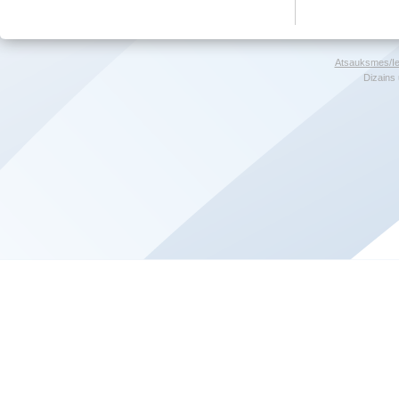
Atsauksmes/Ie
Dizains