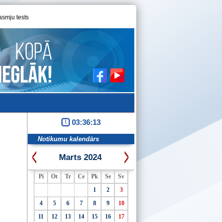
asmju tests
03:36:13
Notikumu kalendārs
Marts 2024
Pi
Ot
Tr
Ce
Pk
Se
Sv
1
2
3
4
5
6
7
8
9
10
11
12
13
14
15
16
17