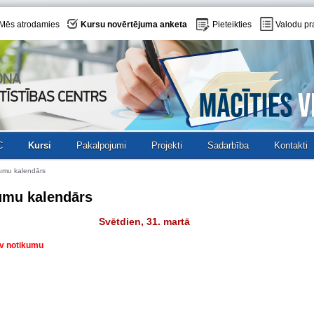
Mēs atrodamies
Kursu novērtējuma anketa
Pieteikties
Valodu pr
C
Kursi
Pakalpojumi
Projekti
Sadarbība
Kontakti
umu kalendārs
umu kalendārs
Svētdien, 31. martā
av notikumu