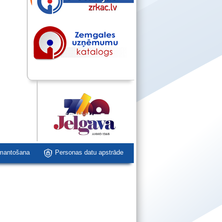
zmantošana
Personas datu apstrāde