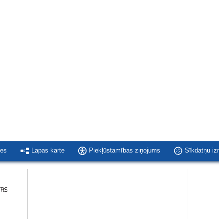
ies
Lapas karte
Piekļūstamības ziņojums
Sīkdatņu i