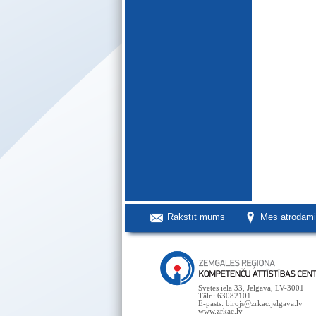
Rakstīt mums
Mēs atrodam
Svētes iela 33, Jelgava, LV-3001
Tālr.: 63082101
E-pasts: birojs@zrkac.jelgava.lv
www.zrkac.lv