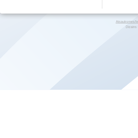
Atsauksmes/Ie
Dizains