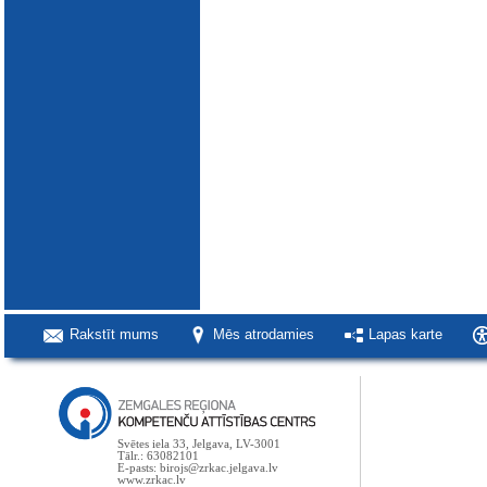
Rakstīt mums
Mēs atrodamies
Lapas karte
Svētes iela 33, Jelgava, LV-3001
Tālr.: 63082101
E-pasts: birojs@zrkac.jelgava.lv
www.zrkac.lv