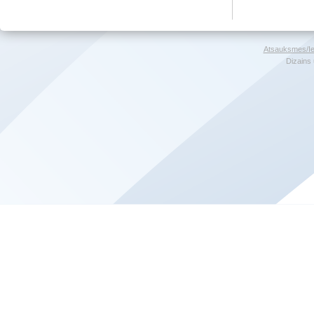
Atsauksmes/Ie
Dizains