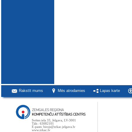
Rakstīt mums
Mēs atrodamies
Lapas karte
Svētes iela 33, Jelgava, LV-3001
Tālr.: 63082101
E-pasts: birojs@zrkac.jelgava.lv
www.zrkac.lv