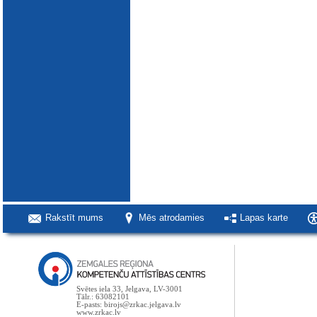
Rakstīt mums
Mēs atrodamies
Lapas karte
Svētes iela 33, Jelgava, LV-3001
Tālr.: 63082101
E-pasts: birojs@zrkac.jelgava.lv
www.zrkac.lv