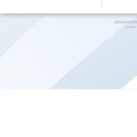
Atsauksmes/Ie
Dizains