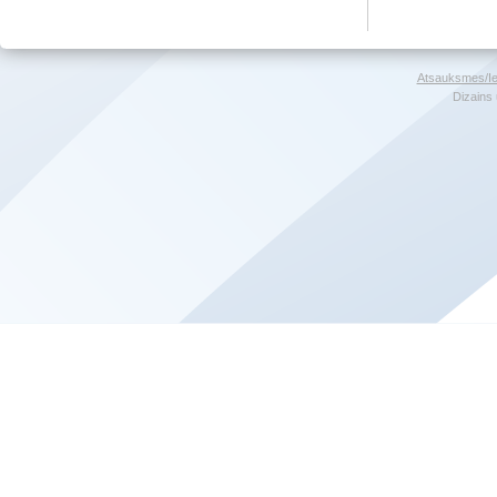
Atsauksmes/Ie
Dizains