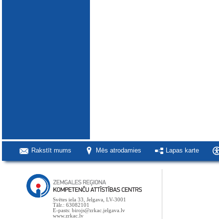
Rakstīt mums
Mēs atrodamies
Lapas karte
Svētes iela 33, Jelgava, LV-3001
Tālr.: 63082101
E-pasts: birojs@zrkac.jelgava.lv
www.zrkac.lv