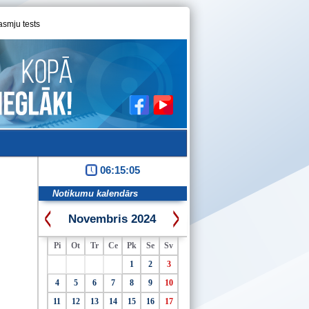
asmju tests
06:15:05
Notikumu kalendārs
Novembris 2024
Pi
Ot
Tr
Ce
Pk
Se
Sv
1
2
3
4
5
6
7
8
9
10
11
12
13
14
15
16
17