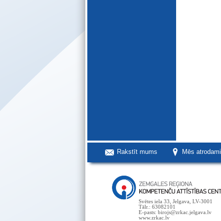
Rakstīt mums
Mēs atrodam
Svētes iela 33, Jelgava, LV-3001
Tālr.: 63082101
E-pasts: birojs@zrkac.jelgava.lv
www.zrkac.lv