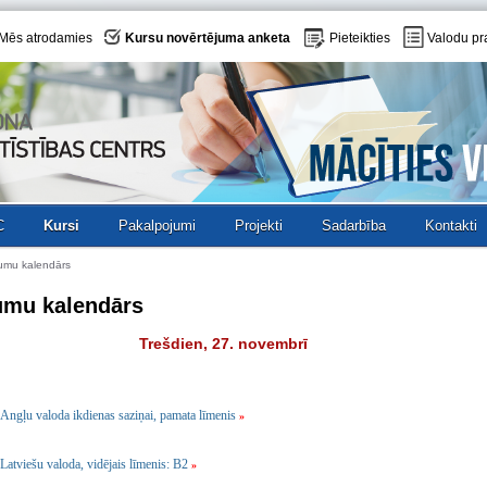
Mēs atrodamies
Kursu novērtējuma anketa
Pieteikties
Valodu pr
C
Kursi
Pakalpojumi
Projekti
Sadarbība
Kontakti
umu kalendārs
umu kalendārs
Trešdien, 27. novembrī
Angļu valoda ikdienas saziņai, pamata līmenis
»
Latviešu valoda, vidējais līmenis: B2
»