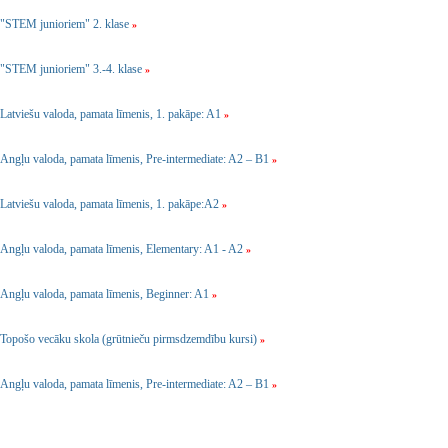
"STEM junioriem" 2. klase
»
"STEM junioriem" 3.-4. klase
»
Latviešu valoda, pamata līmenis, 1. pakāpe: A1
»
Angļu valoda, pamata līmenis, Pre-intermediate: A2 – B1
»
Latviešu valoda, pamata līmenis, 1. pakāpe:A2
»
Angļu valoda, pamata līmenis, Elementary: A1 - A2
»
Angļu valoda, pamata līmenis, Beginner: A1
»
Topošo vecāku skola (grūtnieču pirmsdzemdību kursi)
»
Angļu valoda, pamata līmenis, Pre-intermediate: A2 – B1
»