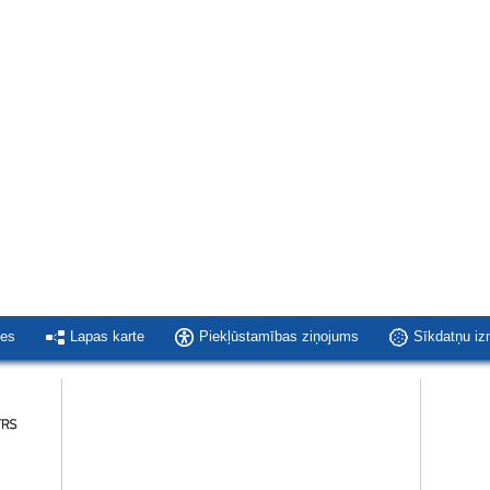
ies
Lapas karte
Piekļūstamības ziņojums
Sīkdatņu i