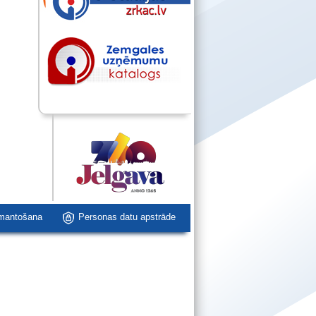
zmantošana
Personas datu apstrāde