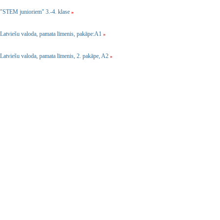
"STEM junioriem" 3.-4. klase
»
Latviešu valoda, pamata līmenis, pakāpe:A1
»
Latviešu valoda, pamata līmenis, 2. pakāpe, A2
»