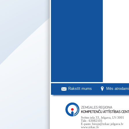
Rakstīt mums
Mēs atrodam
Svētes iela 33, Jelgava, LV-3001
Tālr.: 63082101
E-pasts: birojs@zrkac.jelgava.lv
www.zrkac.lv