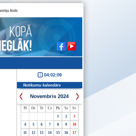
asmju tests
04:02:10
Notikumu kalendārs
Novembris 2024
Pi
Ot
Tr
Ce
Pk
Se
Sv
1
2
3
4
5
6
7
8
9
10
11
12
13
14
15
16
17