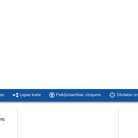
ies
Lapas karte
Piekļūstamības ziņojums
Sīkdatņu i