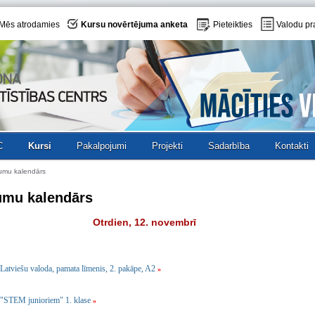
Mēs atrodamies
Kursu novērtējuma anketa
Pieteikties
Valodu pr
C
Kursi
Pakalpojumi
Projekti
Sadarbība
Kontakti
umu kalendārs
umu kalendārs
Otrdien, 12. novembrī
Latviešu valoda, pamata līmenis, 2. pakāpe, A2
»
"STEM junioriem" 1. klase
»