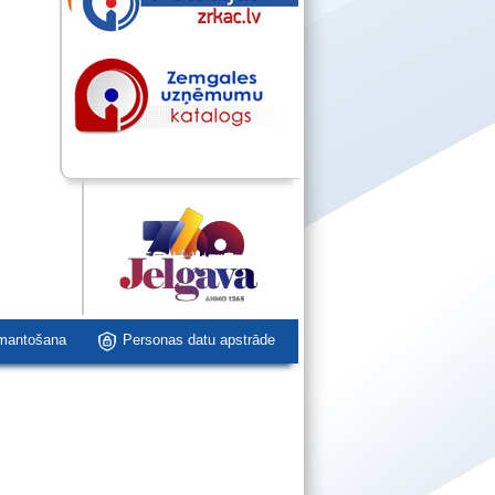
zmantošana
Personas datu apstrāde