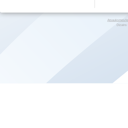
Atsauksmes/Ie
Dizains