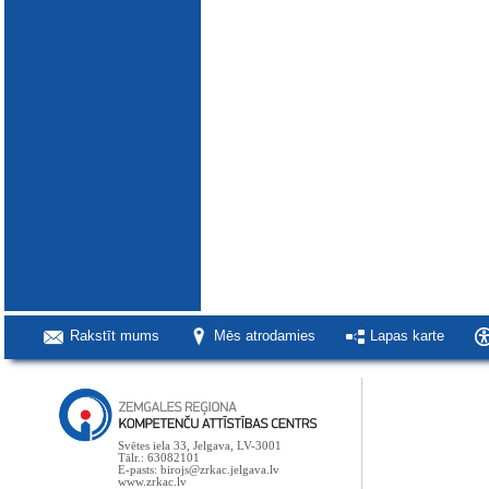
Rakstīt mums
Mēs atrodamies
Lapas karte
Svētes iela 33, Jelgava, LV-3001
Tālr.: 63082101
E-pasts: birojs@zrkac.jelgava.lv
www.zrkac.lv