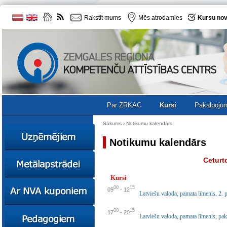
Rakstīt mums
Mēs atrodamies
Kursu nov
Par ZRKAC
Kursi
Pakalpoju
Sākums
›
Notikumu kalendārs
Notikumu kalendārs
Ziņas
Ceturt
Kursi
Kursi
Sociālā
Ziņas
00
15
09
-
12
uzņēmējdarbība
Latviešu valoda, pamata līmenis, 2. 
Kursi
Resursi
00
15
Ekskursijas
Kursi
17
-
20
Latviešu valoda, pamata līmenis, pa
Zemgales uzņēmumu
katalogs
Karjeras