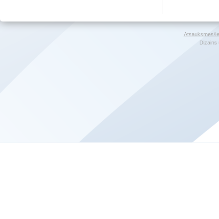
Atsauksmes/Ie
Dizains