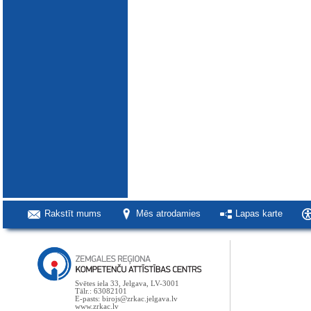
Rakstīt mums
Mēs atrodamies
Lapas karte
Svētes iela 33, Jelgava, LV-3001
Tālr.: 63082101
E-pasts: birojs@zrkac.jelgava.lv
www.zrkac.lv